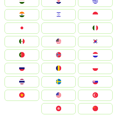
Greece
Hrvatska
Magyarország
Indonesia
Israel
India
Italia
JA
Japan
South Korea
Malay
Mexico
Nederland
Norge
Portugal
Polska
România
Россия
Slovensko
Ruoŧŧa
ไทย
Türkiye
United States
Vietnam
中国
中國香港特別行政區