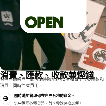
消費、匯款、收款兼慳錢
只需一個帳戶，即可隨時隨地以40多種貨幣收發匯款和
消費，同時節省費用。
隨時隨地管理你在世界各地的資金。
集中管理各種貨幣，兼享秒速兌換之便。