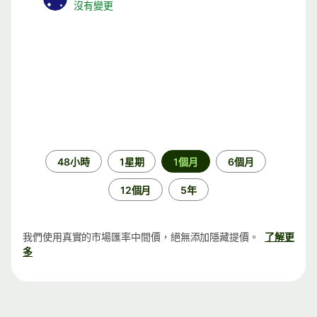
沒有變更
時
48小時
1星期
1個月
6個月
段
12個月
5年
我們使用真實的市場匯率中間價，絕無添加隱藏提價。
了解更
多