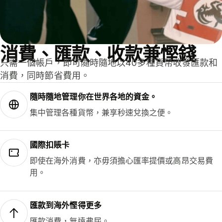
消費、匯款、收款兼慳錢
只需一個帳戶，即可隨時隨地以40多種貨幣收發匯款和
消費，同時節省費用。
隨時隨地管理你在世界各地的資金。
集中管理各種貨幣，兼享秒速兌換之便。
國際扣賬卡
即使在海外消費，亦毋須擔心匯率提價或高昂交易費
用。
匯款到海外慳得更多
匯款消費，無遠弗屆。