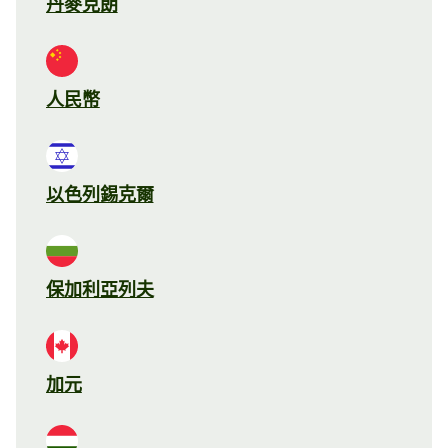
丹麥克朗
人民幣
以色列錫克爾
保加利亞列夫
加元