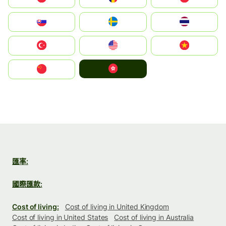
Slovensko
Ruoŧŧa
ไทย
Türkiye
United States
Vietnam
中國香港特別行政區
中国
匯率:
國際匯款:
Cost of living:
Cost of living in United Kingdom
Cost of living in United States
Cost of living in Australia