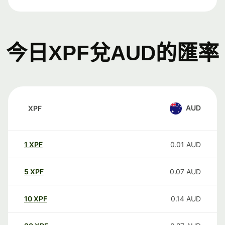
今日XPF兌AUD的匯率
AUD
XPF
1
XPF
0.01
AUD
5
XPF
0.07
AUD
10
XPF
0.14
AUD