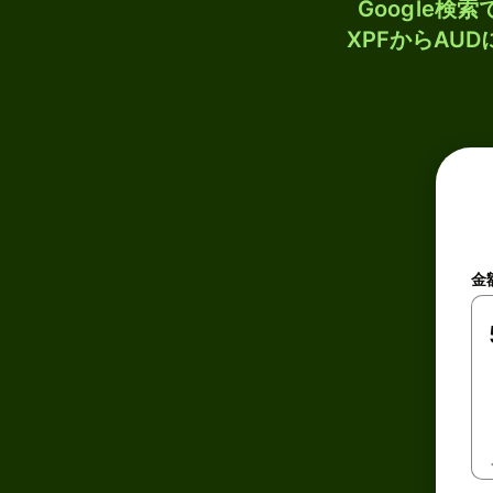
Google
XPFからAU
金