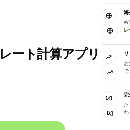
海
W
レ
替レート計算アプリ
リ
お
で
完
た
わ