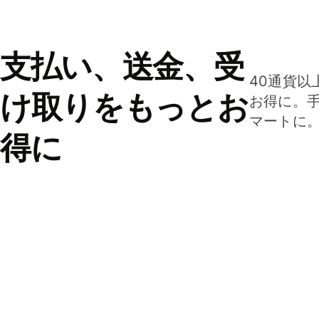
支払い、送金、受
40通貨以
け取りをもっとお
お得に。
マートに
得に