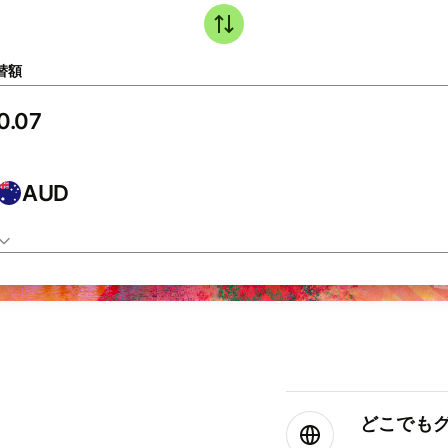
替額
AUD
どこでもグ⁠