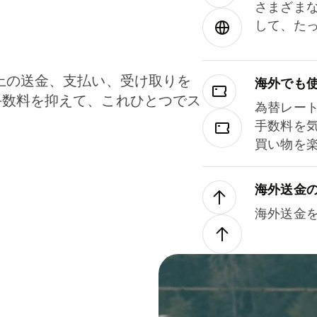
さまざま
して、た
上の送金、支払い、受け取りを
海外でも
手数料を抑えて、これひとつでス
為替レー
。
手数料を
買い物を
海外送金
海外送金