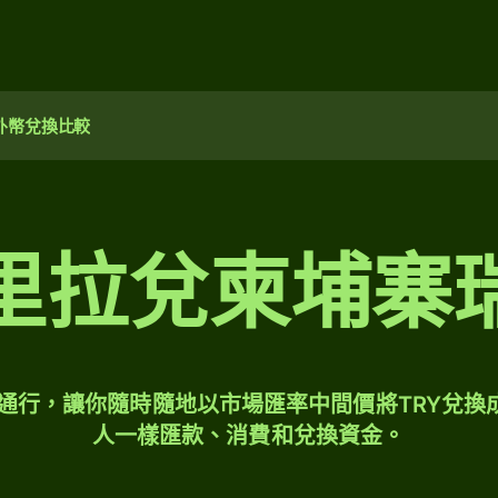
外幣兌換比較
里拉兌柬埔寨
球通行，讓你隨時隨地以市場匯率中間價將TRY兌換
人一樣匯款、消費和兌換資金。