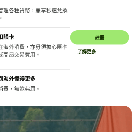
管理各種貨幣，兼享秒速兌換
。
扣賬卡
註冊
在海外消費，亦毋須擔心匯率
了解更多
或高昂交易費用。
到海外慳得更多
消費，無遠弗屆。