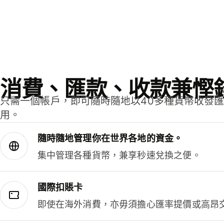
消費、匯款、收款兼慳
只需一個帳戶，即可隨時隨地以40多種貨幣收發
用。
隨時隨地管理你在世界各地的資金。
集中管理各種貨幣，兼享秒速兌換之便。
國際扣賬卡
即使在海外消費，亦毋須擔心匯率提價或高昂