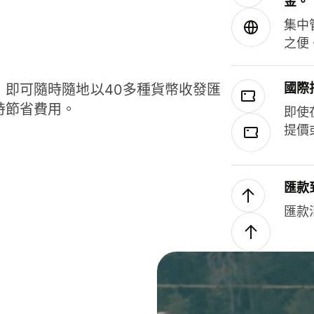
金。
集中
之便
國際
，即可隨時隨地以40多種貨幣收發匯
時節省費用。
即使
提價
匯款
匯款