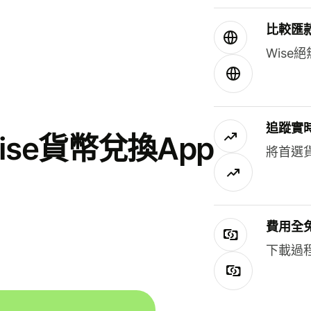
比較匯
Wis
追蹤實
se貨幣兌換App
將首選
費用全
下載過