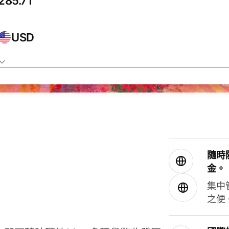
USD
隨時
金。
集中
之便