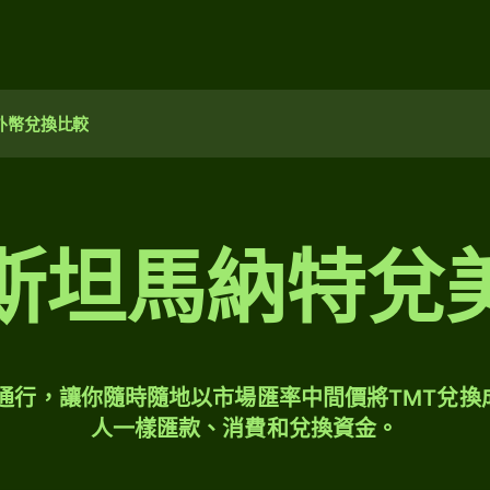
外幣兌換比較
斯坦馬納特兌
球通行，讓你隨時隨地以市場匯率中間價將TMT兌換
人一樣匯款、消費和兌換資金。