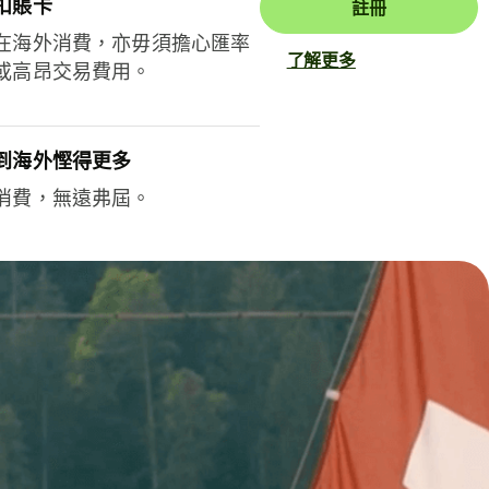
扣賬卡
註冊
在海外消費，亦毋須擔心匯率
了解更多
或高昂交易費用。
到海外慳得更多
消費，無遠弗屆。