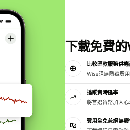
下載免費的W
比較匯款服務供應
Wise絕無隱藏費
追蹤實時匯率
將首選貨幣加入心
費用全免兼絕無廣