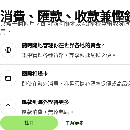
消費、匯款、收款兼慳
只需一個帳戶，即可隨時隨地以40多種貨幣收發
用。
隨時隨地管理你在世界各地的資金。
集中管理各種貨幣，兼享秒速兌換之便。
國際扣賬卡
即使在海外消費，亦毋須擔心匯率提價或高昂
匯款到海外慳得更多
匯款消費，無遠弗屆。
註冊
了解更多