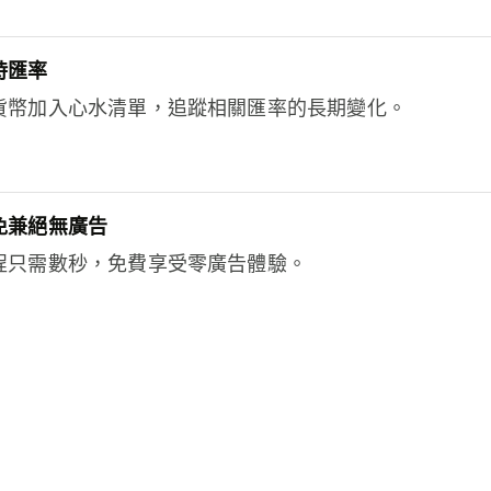
時匯率
貨幣加入心水清單，追蹤相關匯率的長期變化。
免兼絕無廣告
程只需數秒，免費享受零廣告體驗。