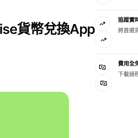
追蹤實
se貨幣兌換App
將首選
費用全
下載過