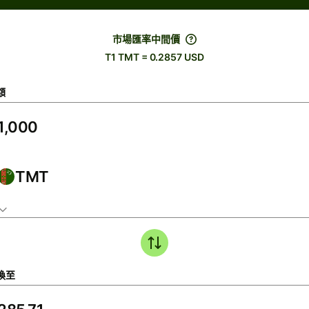
市場匯率中間價
T1 TMT = 0.2857 USD
額
TMT
換至