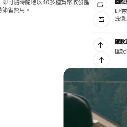
國際
，即可隨時隨地以40多種貨幣收發匯
時節省費用。
即使
提價
匯款
匯款