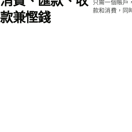
消費、匯款、收
只需一個帳戶
款和消費，同
款兼慳錢