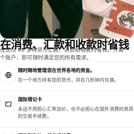
在消费、汇款和收款时省钱
在您以 40 多种货币汇款、消费和收款时省钱。只需一
个账户，即可随时满足您的所有需求。
随时随地管理您在世界各地的资金。
在一个地方持有您的货币，并在几秒钟内兑换。
国际借记卡
永远不用担心汇率加价，也不必担心在国外消费时高昂
的交易手续费。