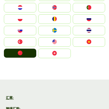
Nederland
Norge
Portugal
Polska
România
Россия
Slovensko
Ruoŧŧa
ไทย
Türkiye
United States
Vietnam
中国
中國香港特別行政區
汇率:
跨境汇款: