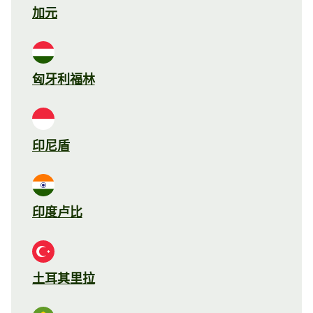
加元
匈牙利福林
印尼盾
印度卢比
土耳其里拉