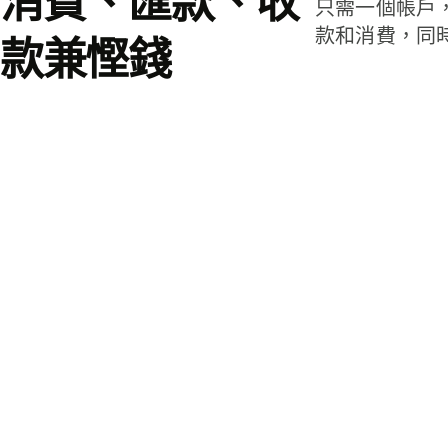
消費、匯款、收
只需一個帳戶
款和消費，同
款兼慳錢