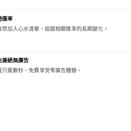
時匯率
貨幣加入心水清單，追蹤相關匯率的長期變化。
免兼絕無廣告
程只需數秒，免費享受零廣告體驗。