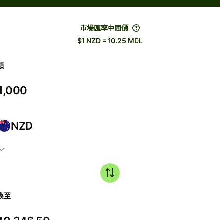
市場匯率中間價
$1 NZD = 10.25 MDL
額
NZD
換至