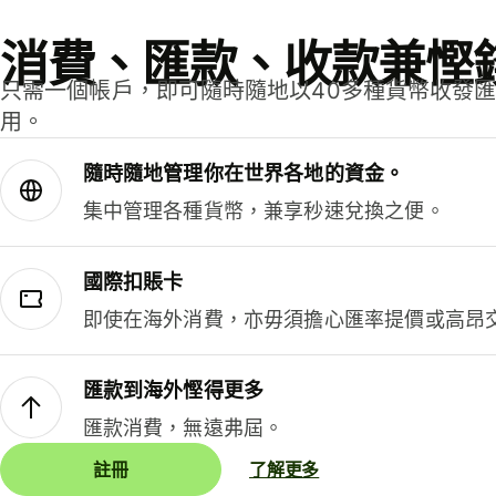
消費、匯款、收款兼慳
只需一個帳戶，即可隨時隨地以40多種貨幣收發
用。
隨時隨地管理你在世界各地的資金。
集中管理各種貨幣，兼享秒速兌換之便。
國際扣賬卡
即使在海外消費，亦毋須擔心匯率提價或高昂
匯款到海外慳得更多
匯款消費，無遠弗屆。
註冊
了解更多