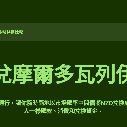
外幣兌換比較
兌摩爾多瓦列
球通行，讓你隨時隨地以市場匯率中間價將NZD兌換
人一樣匯款、消費和兌換資金。