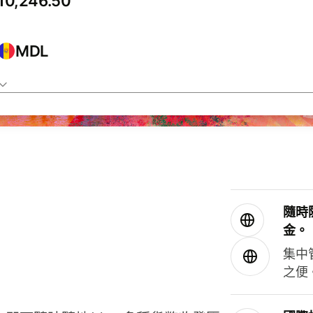
MDL
隨時
金。
集中
之便