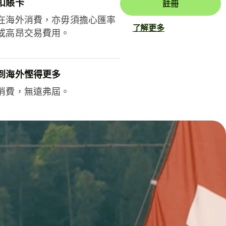
扣賬卡
註冊
在海外消費，亦毋須擔心匯率
了解更多
或高昂交易費用。
到海外慳得更多
消費，無遠弗屆。