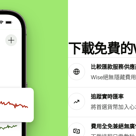
下載免費的W
比較匯款服務供應
Wise絕無隱藏費
追蹤實時匯率
將首選貨幣加入心
費用全免兼絕無廣