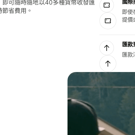
國際
，即可隨時隨地以40多種貨幣收發匯
時節省費用。
即使
提價
匯款
匯款