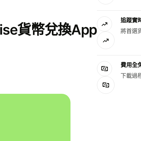
追蹤實
se貨幣兌換App
將首選
費用全
下載過