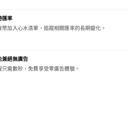
時匯率
貨幣加入心水清單，追蹤相關匯率的長期變化。
免兼絕無廣告
程只需數秒，免費享受零廣告體驗。