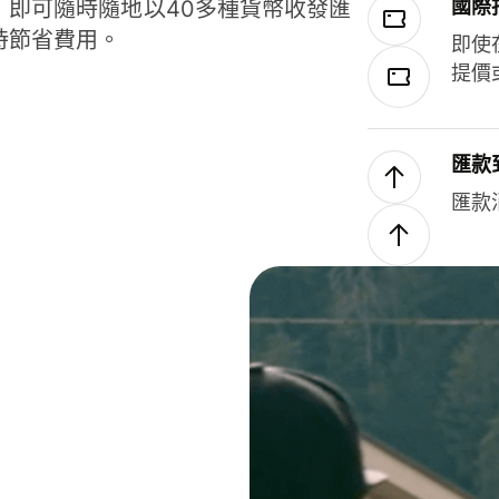
國際
，即可隨時隨地以40多種貨幣收發匯
時節省費用。
即使
提價
匯款
匯款