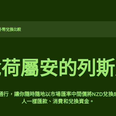
外幣兌換比較
兌荷屬安的列斯
球通行，讓你隨時隨地以市場匯率中間價將NZD兌換
人一樣匯款、消費和兌換資金。