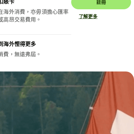
扣賬卡
註冊
在海外消費，亦毋須擔心匯率
了解更多
或高昂交易費用。
到海外慳得更多
消費，無遠弗屆。