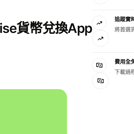
追蹤實
se貨幣兌換App
將首選
費用全
下載過