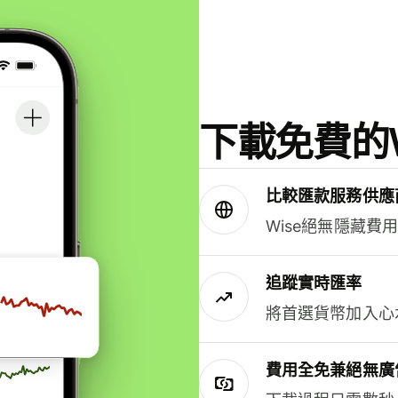
下載免費的W
比較匯款服務供應
Wise絕無隱藏費
追蹤實時匯率
將首選貨幣加入心
費用全免兼絕無廣