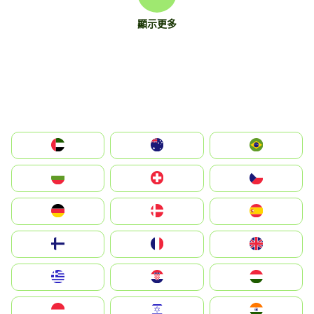
顯示更多
الإمارات العربية المتحدة
Australia
Brazil
България
Switzerland
Czechia
Deutschland
Denmark
España
Suomi
France
United Kingdom
Greece
Hrvatska
Magyarország
Indonesia
Israel
India