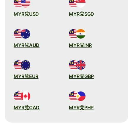
MYR兌USD
MYR兌SGD
MYR兌AUD
MYR兌INR
MYR兌EUR
MYR兌GBP
MYR兌CAD
MYR兌PHP