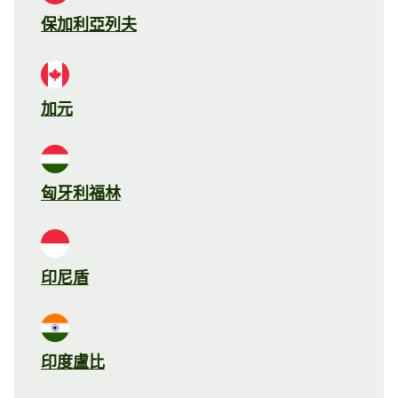
保加利亞列夫
加元
匈牙利福林
印尼盾
印度盧比