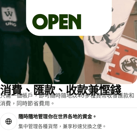
消費、匯款、收款兼慳錢
只需一個帳戶，即可隨時隨地以40多種貨幣收發匯款和
消費，同時節省費用。
隨時隨地管理你在世界各地的資金。
集中管理各種貨幣，兼享秒速兌換之便。