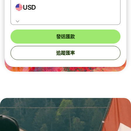
USD
發送匯款
追蹤匯率