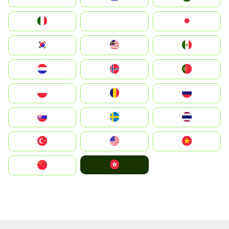
Italia
JA
Japan
South Korea
Malay
Mexico
Nederland
Norge
Portugal
Polska
România
Россия
Slovensko
Ruoŧŧa
ไทย
Türkiye
United States
Vietnam
中國香港特別行政區
中国