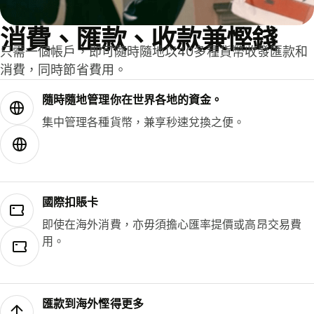
消費、匯款、收款兼慳錢
只需一個帳戶，即可隨時隨地以40多種貨幣收發匯款和
消費，同時節省費用。
隨時隨地管理你在世界各地的資金。
集中管理各種貨幣，兼享秒速兌換之便。
國際扣賬卡
即使在海外消費，亦毋須擔心匯率提價或高昂交易費
用。
匯款到海外慳得更多