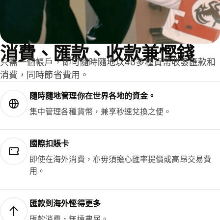
消費、匯款、收款兼慳錢
只需一個帳戶，即可隨時隨地以40多種貨幣收發匯款和
消費，同時節省費用。
隨時隨地管理你在世界各地的資金。
集中管理各種貨幣，兼享秒速兌換之便。
國際扣賬卡
即使在海外消費，亦毋須擔心匯率提價或高昂交易費
用。
匯款到海外慳得更多
匯款消費，無遠弗屆。