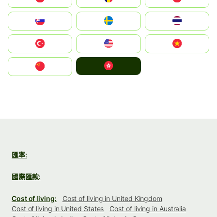
Slovensko
Ruoŧŧa
ไทย
Türkiye
United States
Vietnam
中國香港特別行政區
中国
匯率:
國際匯款:
Cost of living:
Cost of living in United Kingdom
Cost of living in United States
Cost of living in Australia