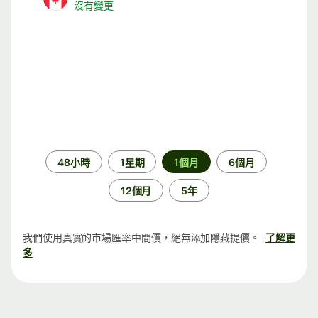
沒有變更
時
48小時
1星期
1個月
6個月
段
12個月
5年
我們使用真實的市場匯率中間價，絕無添加隱藏提價。
了解更
多