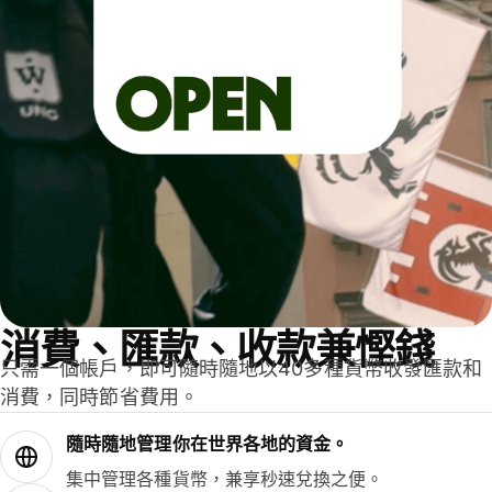
消費、匯款、收款兼慳錢
只需一個帳戶，即可隨時隨地以40多種貨幣收發匯款和
消費，同時節省費用。
隨時隨地管理你在世界各地的資金。
集中管理各種貨幣，兼享秒速兌換之便。