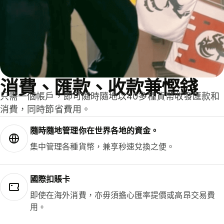
消費、匯款、收款兼慳錢
只需一個帳戶，即可隨時隨地以40多種貨幣收發匯款和
消費，同時節省費用。
隨時隨地管理你在世界各地的資金。
集中管理各種貨幣，兼享秒速兌換之便。
國際扣賬卡
即使在海外消費，亦毋須擔心匯率提價或高昂交易費
用。