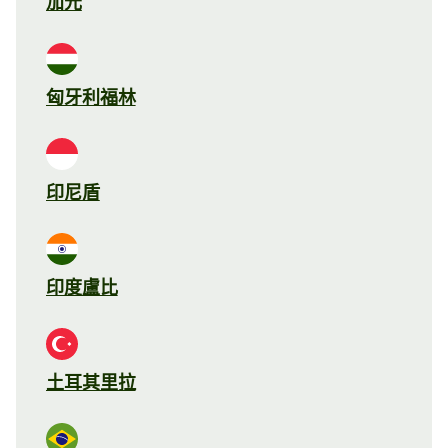
加元
匈牙利福林
印尼盾
印度盧比
土耳其里拉