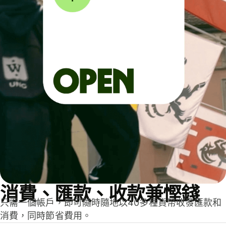
消費、匯款、收款兼慳錢
只需一個帳戶，即可隨時隨地以40多種貨幣收發匯款和
消費，同時節省費用。