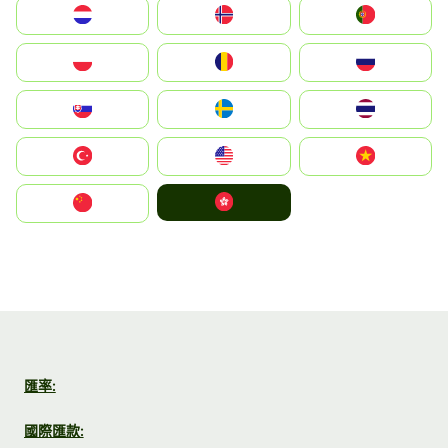
Nederland
Norge
Portugal
Polska
România
Россия
Slovensko
Ruoŧŧa
ไทย
Türkiye
United States
Vietnam
中國香港特別行政區
中国
匯率:
國際匯款: