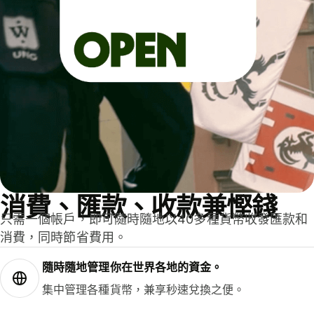
消費、匯款、收款兼慳錢
只需一個帳戶，即可隨時隨地以40多種貨幣收發匯款和
消費，同時節省費用。
隨時隨地管理你在世界各地的資金。
集中管理各種貨幣，兼享秒速兌換之便。