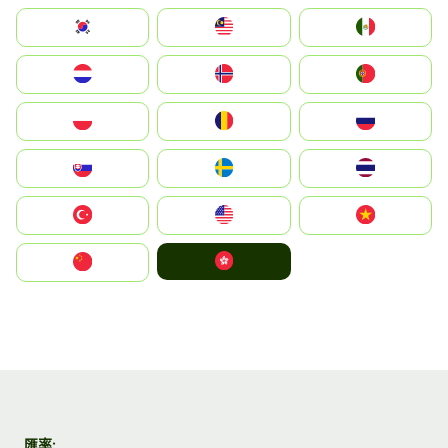
South Korea
Malay
Mexico
Nederland
Norge
Portugal
Polska
România
Россия
Slovensko
Ruoŧŧa
ไทย
Türkiye
United States
Vietnam
中國香港特別行政區
中国
匯率: