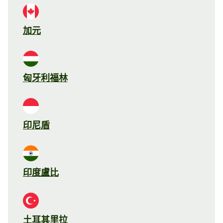
加元
匈牙利福林
印尼盾
印度盧比
土耳其里拉