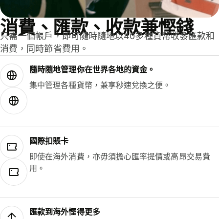
消費、匯款、收款兼慳錢
只需一個帳戶，即可隨時隨地以40多種貨幣收發匯款和
消費，同時節省費用。
隨時隨地管理你在世界各地的資金。
集中管理各種貨幣，兼享秒速兌換之便。
國際扣賬卡
即使在海外消費，亦毋須擔心匯率提價或高昂交易費
用。
匯款到海外慳得更多