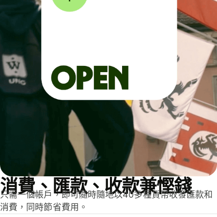
消費、匯款、收款兼慳錢
只需一個帳戶，即可隨時隨地以40多種貨幣收發匯款和
消費，同時節省費用。