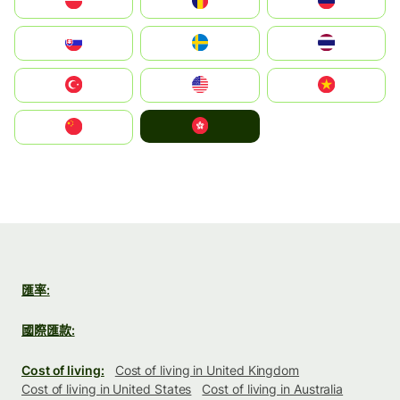
Polska
România
Россия
Slovensko
Ruoŧŧa
ไทย
Türkiye
United States
Vietnam
中國香港特別行政區
中国
匯率:
國際匯款:
Cost of living:
Cost of living in United Kingdom
Cost of living in United States
Cost of living in Australia