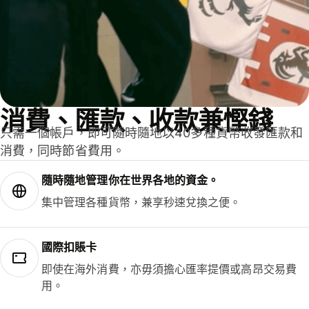
消費、匯款、收款兼慳錢
只需一個帳戶，即可隨時隨地以40多種貨幣收發匯款和
消費，同時節省費用。
隨時隨地管理你在世界各地的資金。
集中管理各種貨幣，兼享秒速兌換之便。
國際扣賬卡
即使在海外消費，亦毋須擔心匯率提價或高昂交易費
用。