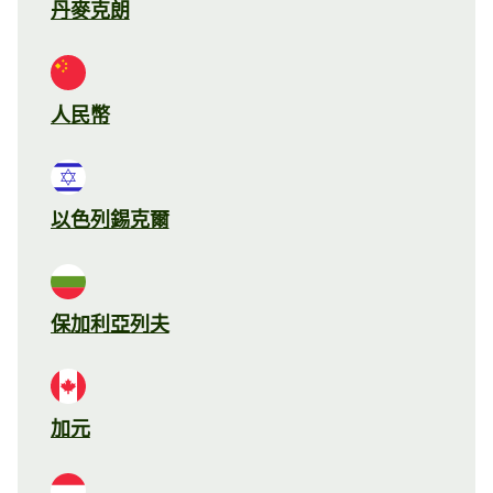
丹麥克朗
人民幣
以色列錫克爾
保加利亞列夫
加元