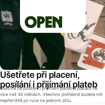
Ušetřete při placení,
posílání i přijímání plateb
Ušetříte na posílání i přijímání plateb a placení ve
více než 40 měnách. Všechno potřebné budete mít
nepřetržitě po ruce na jednom účtu.