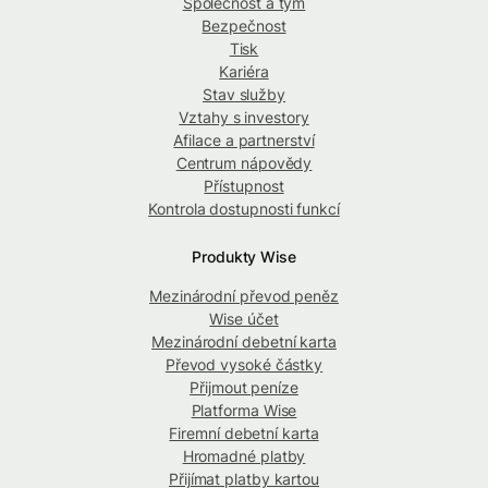
Společnost a tým
Bezpečnost
Tisk
Kariéra
Stav služby
Vztahy s investory
Afilace a partnerství
Centrum nápovědy
Přístupnost
Kontrola dostupnosti funkcí
Produkty Wise
Mezinárodní převod peněz
Wise účet
Mezinárodní debetní karta
Převod vysoké částky
Přijmout peníze
Platforma Wise
Firemní debetní karta
Hromadné platby
Přijímat platby kartou