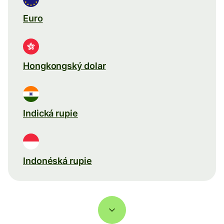
Euro
Hongkongský dolar
Indická rupie
Indonéská rupie