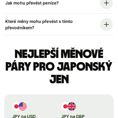
Jak mohu převést peníze?
Které měny mohu převést s tímto
převodníkem?
Nejlepší měnové
páry pro japonský
jen
JPY na USD
JPY na GBP