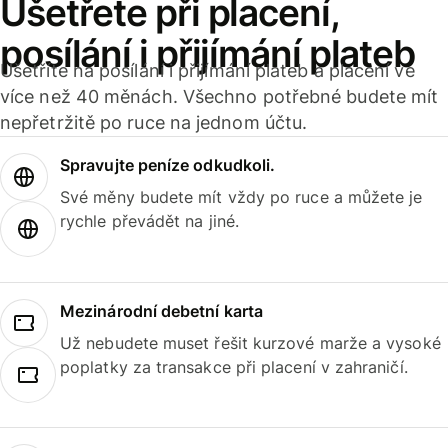
Ušetřete při placení,
posílání i přijímání plateb
Ušetříte na posílání i přijímání plateb a placení ve
více než 40 měnách. Všechno potřebné budete mít
nepřetržitě po ruce na jednom účtu.
Spravujte peníze odkudkoli.
Své měny budete mít vždy po ruce a můžete je
rychle převádět na jiné.
Mezinárodní debetní karta
Už nebudete muset řešit kurzové marže a vysoké
poplatky za transakce při placení v zahraničí.