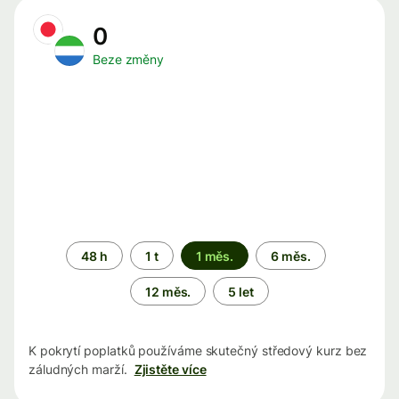
0
Beze změny
Časové
48 h
1 t
1 měs.
6 měs.
období
12 měs.
5 let
K pokrytí poplatků používáme skutečný středový kurz bez
záludných marží.
Zjistěte více