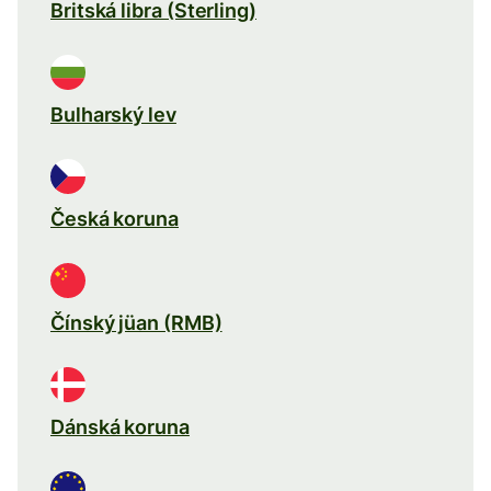
Britská libra (Sterling)
Bulharský lev
Česká koruna
Čínský jüan (RMB)
Dánská koruna