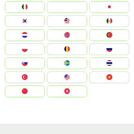
Italia
JA
Japan
South Korea
Malay
Mexico
Nederland
Norge
Portugal
Polska
România
Россия
Slovensko
Ruoŧŧa
ไทย
Türkiye
United States
Vietnam
中国
中國香港特別行政區