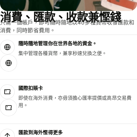
消費、匯款、收款兼慳錢
只需一個帳戶，即可隨時隨地以40多種貨幣收發匯款和
消費，同時節省費用。
隨時隨地管理你在世界各地的資金。
集中管理各種貨幣，兼享秒速兌換之便。
國際扣賬卡
即使在海外消費，亦毋須擔心匯率提價或高昂交易費
用。
匯款到海外慳得更多