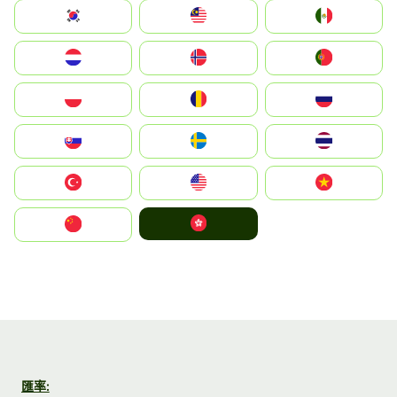
South Korea
Malay
Mexico
Nederland
Norge
Portugal
Polska
România
Россия
Slovensko
Ruoŧŧa
ไทย
Türkiye
United States
Vietnam
中國香港特別行政區
中国
匯率: