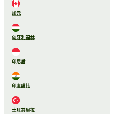
加元
匈牙利福林
印尼盾
印度盧比
土耳其里拉