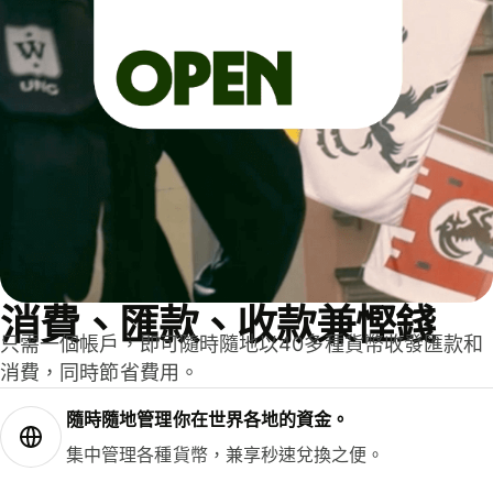
消費、匯款、收款兼慳錢
只需一個帳戶，即可隨時隨地以40多種貨幣收發匯款和
消費，同時節省費用。
隨時隨地管理你在世界各地的資金。
集中管理各種貨幣，兼享秒速兌換之便。