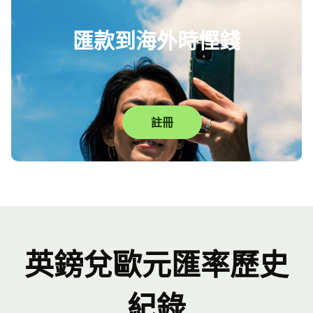
匯款到海外時慳錢
註冊
英鎊兌歐元匯率歷史
紀錄