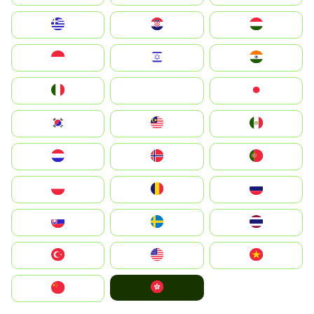
Greece
Hrvatska
Magyarország
Indonesia
Israel
India
Italia
JA
Japan
South Korea
Malay
Mexico
Nederland
Norge
Portugal
Polska
România
Россия
Slovensko
Ruoŧŧa
ไทย
Türkiye
United States
Vietnam
中國香港特別行政區
中国