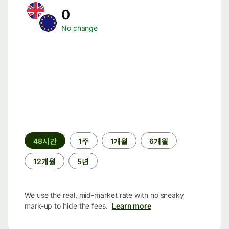
0
No change
기
48시간
1주
1개월
6개월
간
12개월
5년
We use the real, mid-market rate with no sneaky
mark-up to hide the fees.
Learn more