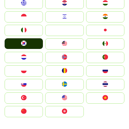
Greece
Hrvatska
Magyarország
Indonesia
Israel
India
Italia
JA
Japan
South Korea
Malay
Mexico
Nederland
Norge
Portugal
Polska
România
Россия
Slovensko
Ruoŧŧa
ไทย
Türkiye
United States
Vietnam
中国
中國香港特別行政區