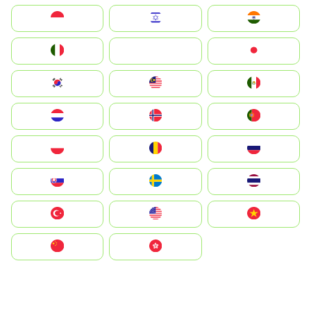
Indonesia
Israel
India
Italia
JA
Japan
South Korea
Malay
Mexico
Nederland
Norge
Portugal
Polska
România
Россия
Slovensko
Ruoŧŧa
ไทย
Türkiye
United States
Vietnam
中国
中國香港特別行政區