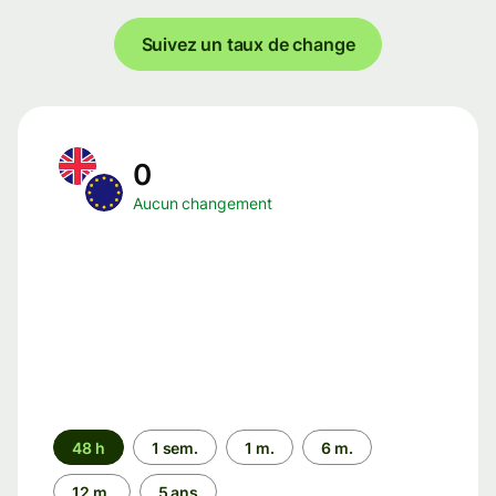
Suivez un taux de change
0
Aucun changement
Période
48 h
1 sem.
1 m.
6 m.
12 m.
5 ans