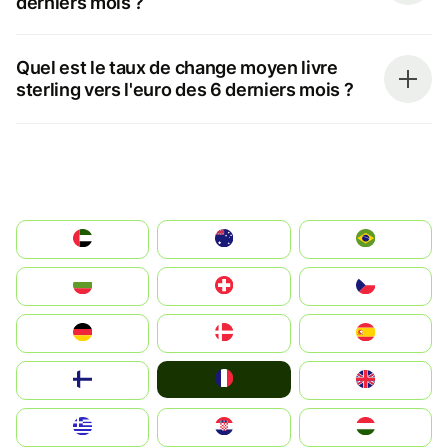
derniers mois ?
Quel est le taux de change moyen livre
sterling vers l'euro des 6 derniers mois ?
الإمارات العربية المتحدة
Australia
Brazil
България
Switzerland
Czechia
Deutschland
Denmark
España
France
Suomi
United Kingdom
Greece
Hrvatska
Magyarország