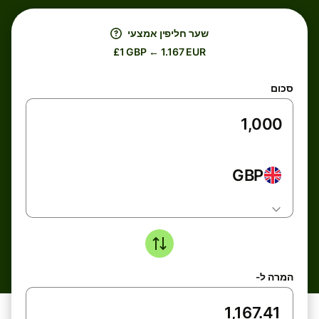
שער חליפין אמצעי
£1 GBP ← 1.167 EUR
סכום
GBP
המרה ל-