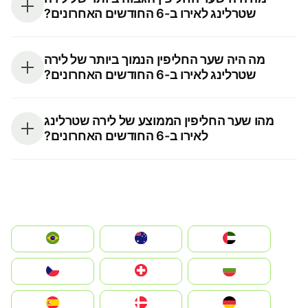
שטרלינג לאירו ב-6 החודשים האחרונים?
מה היה שער החליפין הנמוך ביותר של לירה
שטרלינג לאירו ב-6 החודשים האחרונים?
מהו שער החליפין הממוצע של לירה שטרלינג
לאירו ב-6 החודשים האחרונים?
الإمارات العربية المتحدة
Australia
Brazil
България
Switzerland
Czechia
Deutschland
Denmark
España