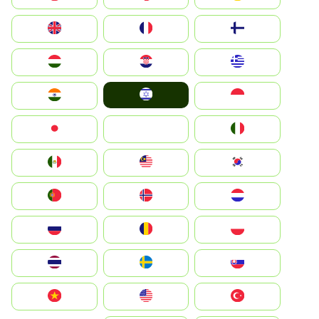
Suomi
France
United Kingdom
Greece
Hrvatska
Magyarország
Israel
Indonesia
India
Italia
JA
Japan
South Korea
Malay
Mexico
Nederland
Norge
Portugal
Polska
România
Россия
Slovensko
Ruoŧŧa
ไทย
Türkiye
United States
Vietnam