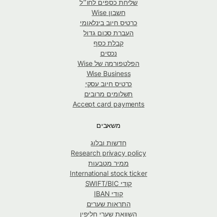
שליחת כספים לחו״ל
חשבון Wise
כרטיס חיוב בינלאומי
העברת סכום גדול
קבלת כסף
נכסים
הפלטפורמה של Wise
Wise Business
כרטיס חיוב עסקי
תשלומים מרובים
Accept card payments
משאבים
חדשות ובלוג
Research privacy policy
ממיר מטבעות
International stock ticker
קודי SWIFT/BIC
קודי IBAN
התראות שערים
השוואת שערי חליפין