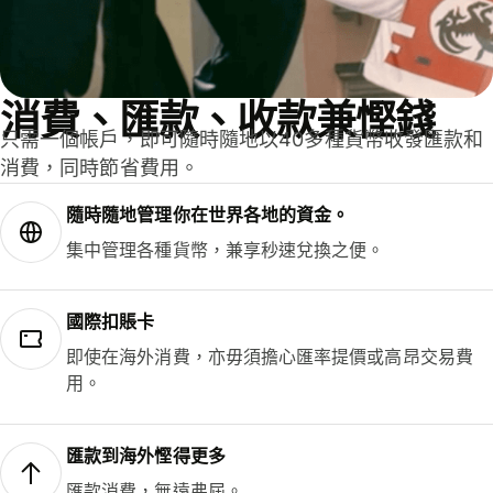
消費、匯款、收款兼慳錢
只需一個帳戶，即可隨時隨地以40多種貨幣收發匯款和
消費，同時節省費用。
隨時隨地管理你在世界各地的資金。
集中管理各種貨幣，兼享秒速兌換之便。
國際扣賬卡
即使在海外消費，亦毋須擔心匯率提價或高昂交易費
用。
匯款到海外慳得更多
匯款消費，無遠弗屆。