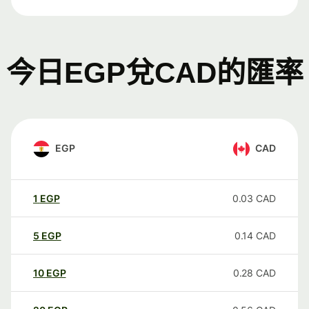
今日EGP兌CAD的匯率
EGP
CAD
1
EGP
0.03
CAD
5
EGP
0.14
CAD
10
EGP
0.28
CAD