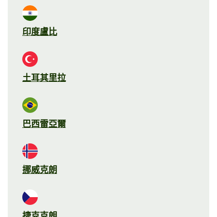
印度盧比
土耳其里拉
巴西雷亞爾
挪威克朗
捷克克朗