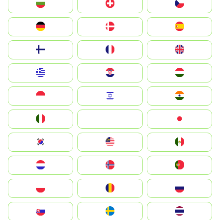
България
Switzerland
Czechia
Deutschland
Denmark
España
Suomi
France
United Kingdom
Greece
Hrvatska
Magyarország
Indonesia
Israel
India
Italia
JA
Japan
South Korea
Malay
Mexico
Nederland
Norge
Portugal
Polska
România
Россия
Slovensko
Ruoŧŧa
ไทย