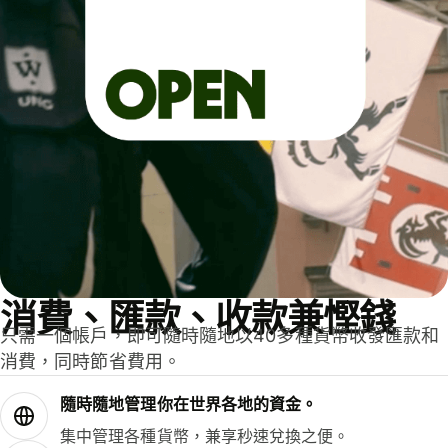
消費、匯款、收款兼慳錢
只需一個帳戶，即可隨時隨地以40多種貨幣收發匯款和
消費，同時節省費用。
隨時隨地管理你在世界各地的資金。
集中管理各種貨幣，兼享秒速兌換之便。