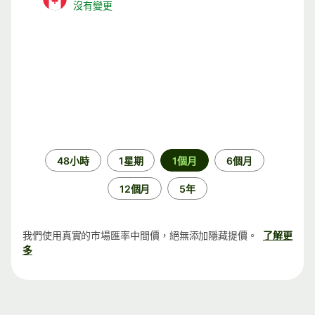
沒有變更
時
48小時
1星期
1個月
6個月
段
12個月
5年
我們使用真實的市場匯率中間價，絕無添加隱藏提價。
了解更
多