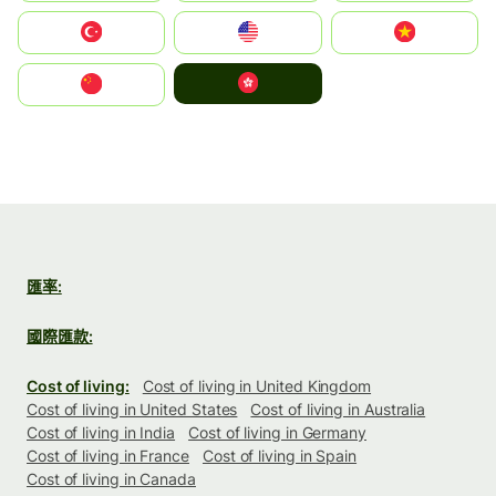
Türkiye
United States
Vietnam
中國香港特別行政區
中国
匯率:
國際匯款:
Cost of living:
Cost of living in United Kingdom
Cost of living in United States
Cost of living in Australia
Cost of living in India
Cost of living in Germany
Cost of living in France
Cost of living in Spain
Cost of living in Canada