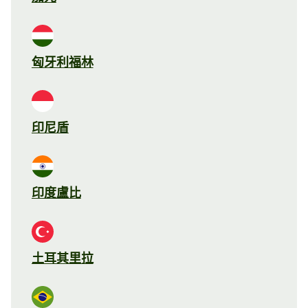
匈牙利福林
印尼盾
印度盧比
土耳其里拉