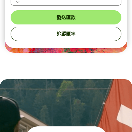
發送匯款
追蹤匯率