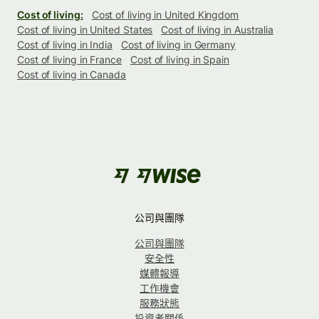
Cost of living:
Cost of living in United Kingdom
Cost of living in United States
Cost of living in Australia
Cost of living in India
Cost of living in Germany
Cost of living in France
Cost of living in Spain
Cost of living in Canada
公司與團隊
公司與團隊
安全性
媒體報導
工作機會
服務狀態
投資者關係