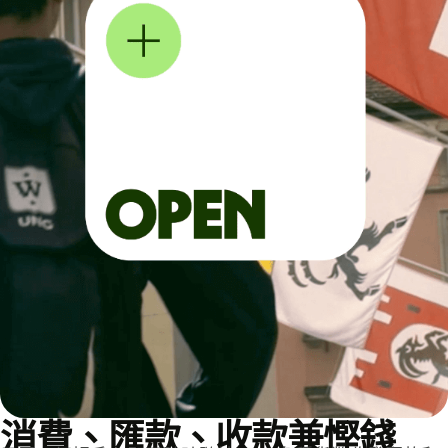
消費、匯款、收款兼慳錢