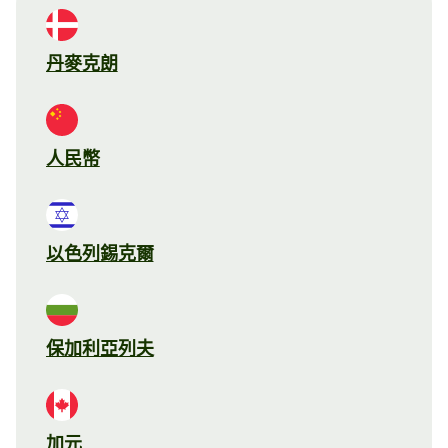
丹麥克朗
人民幣
以色列錫克爾
保加利亞列夫
加元