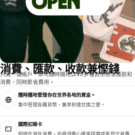
消費、匯款、收款兼慳錢
只需一個帳戶，即可隨時隨地以40多種貨幣收發匯款和
消費，同時節省費用。
隨時隨地管理你在世界各地的資金。
集中管理各種貨幣，兼享秒速兌換之便。
國際扣賬卡
即使在海外消費，亦毋須擔心匯率提價或高昂交易費