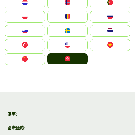
Nederland
Norge
Portugal
Polska
România
Россия
Slovensko
Ruoŧŧa
ไทย
Türkiye
United States
Vietnam
中國香港特別行政區
中国
匯率:
國際匯款: