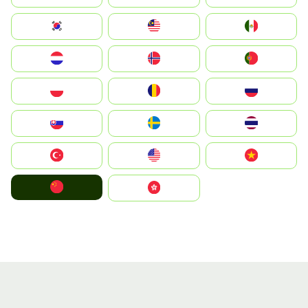
South Korea
Malay
Mexico
Nederland
Norge
Portugal
Polska
România
Россия
Slovensko
Ruoŧŧa
ไทย
Türkiye
United States
Vietnam
中国
中國香港特別行政區