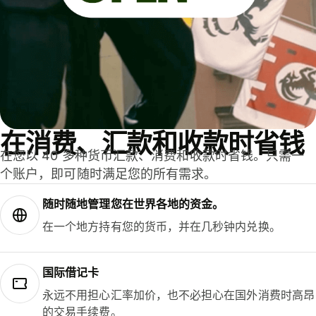
在消费、汇款和收款时省钱
在您以 40 多种货币汇款、消费和收款时省钱。只需一
个账户，即可随时满足您的所有需求。
随时随地管理您在世界各地的资金。
在一个地方持有您的货币，并在几秒钟内兑换。
国际借记卡
永远不用担心汇率加价，也不必担心在国外消费时高昂
的交易手续费。