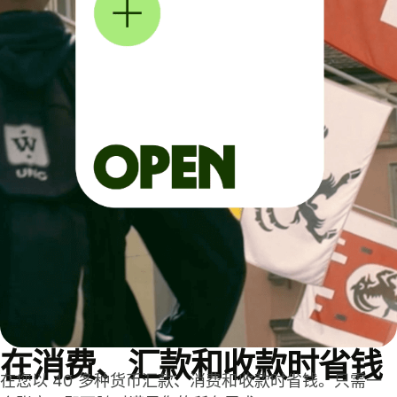
在消费、汇款和收款时省钱
在您以 40 多种货币汇款、消费和收款时省钱。只需一