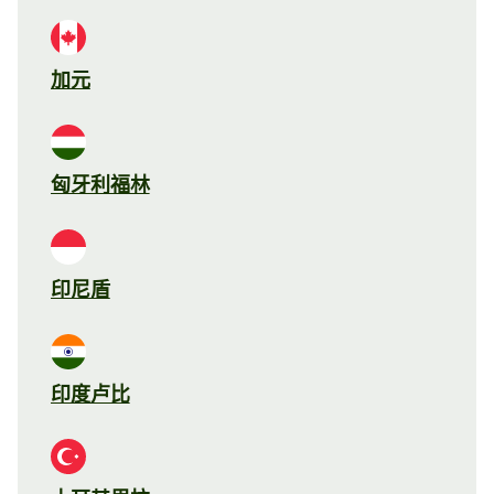
加元
匈牙利福林
印尼盾
印度卢比