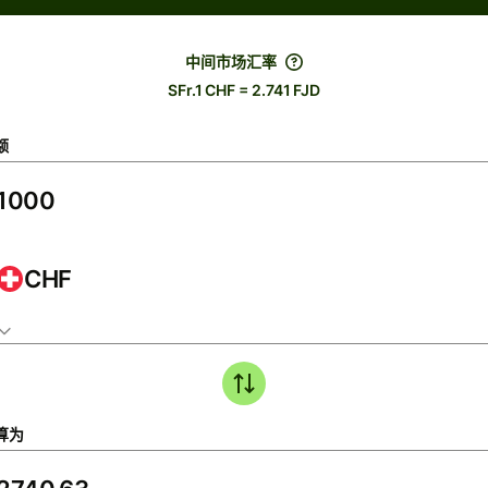
中间市场汇率
SFr.1 CHF = 2.741 FJD
额
CHF
算为