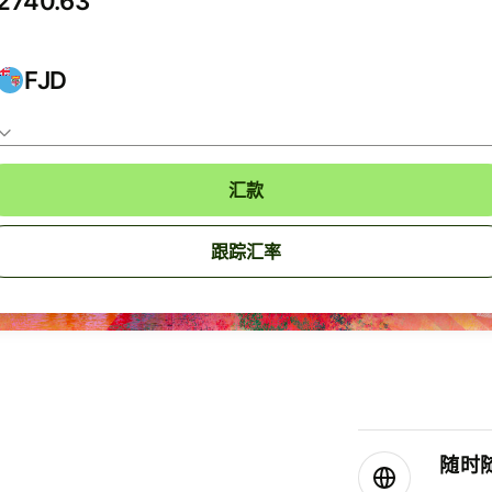
FJD
汇款
跟踪汇率
随时