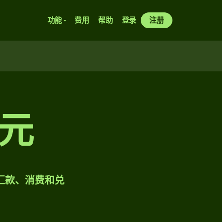
功能
费用
帮助
登录
注册
元
样汇款、消费和兑