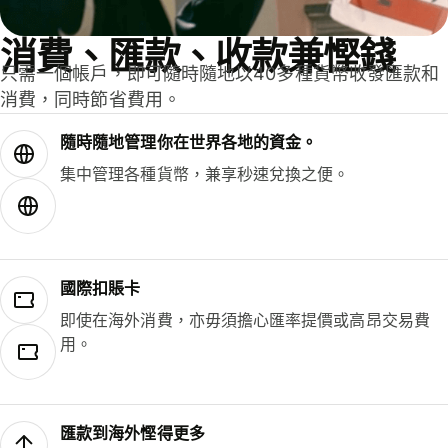
消費、匯款、收款兼慳錢
只需一個帳戶，即可隨時隨地以40多種貨幣收發匯款和
消費，同時節省費用。
隨時隨地管理你在世界各地的資金。
集中管理各種貨幣，兼享秒速兌換之便。
國際扣賬卡
即使在海外消費，亦毋須擔心匯率提價或高昂交易費
用。
匯款到海外慳得更多