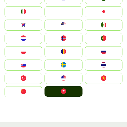
Italia
JA
Japan
South Korea
Malay
Mexico
Nederland
Norge
Portugal
Polska
România
Россия
Slovensko
Ruoŧŧa
ไทย
Türkiye
United States
Vietnam
中國香港特別行政區
中国