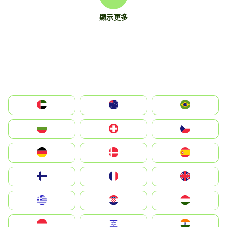
顯示更多
الإمارات العربية المتحدة
Australia
Brazil
България
Switzerland
Czechia
Deutschland
Denmark
España
Suomi
France
United Kingdom
Greece
Hrvatska
Magyarország
Indonesia
Israel
India