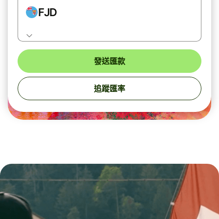
FJD
發送匯款
追蹤匯率