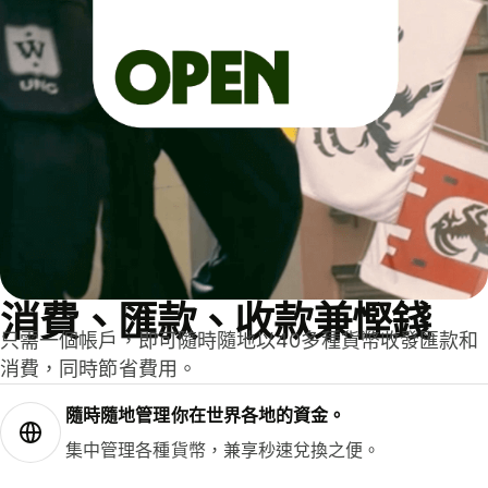
消費、匯款、收款兼慳錢
只需一個帳戶，即可隨時隨地以40多種貨幣收發匯款和
消費，同時節省費用。
隨時隨地管理你在世界各地的資金。
集中管理各種貨幣，兼享秒速兌換之便。