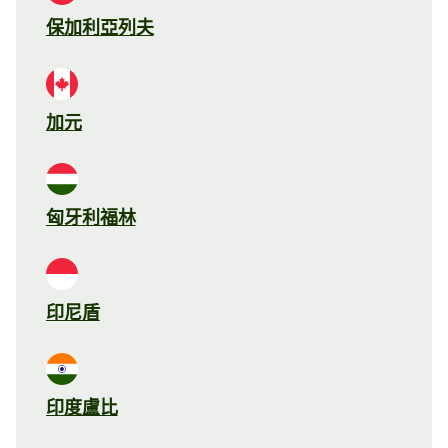
保加利亞列夫
加元
匈牙利福林
印尼盾
印度盧比