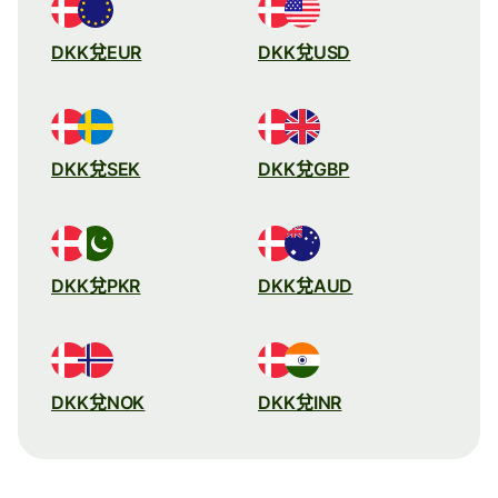
DKK兌EUR
DKK兌USD
DKK兌SEK
DKK兌GBP
DKK兌PKR
DKK兌AUD
DKK兌NOK
DKK兌INR