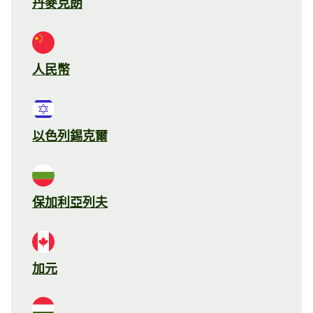
丹麥克朗
人民幣
以色列錫克爾
保加利亞列夫
加元