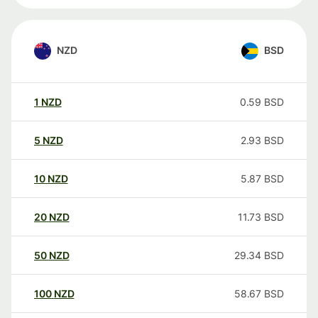
NZD
BSD
1
NZD
0.59
BSD
5
NZD
2.93
BSD
10
NZD
5.87
BSD
20
NZD
11.73
BSD
50
NZD
29.34
BSD
100
NZD
58.67
BSD