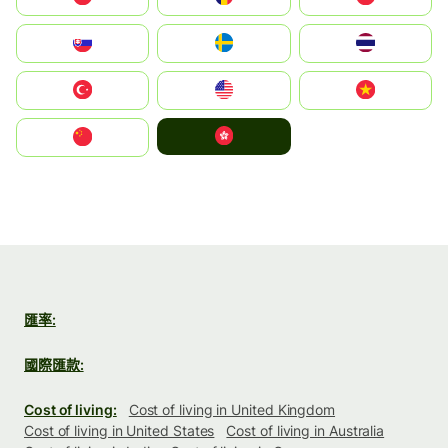
Slovensko
Ruoŧŧa
ไทย
Türkiye
United States
Vietnam
中國香港特別行政區
中国
匯率:
國際匯款:
Cost of living:
Cost of living in United Kingdom
Cost of living in United States
Cost of living in Australia