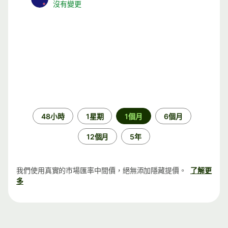
沒有變更
時
48小時
1星期
1個月
6個月
段
12個月
5年
我們使用真實的市場匯率中間價，絕無添加隱藏提價。
了解更
多