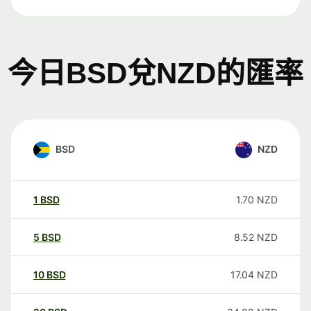
今日BSD兌NZD的匯率
BSD
NZD
1
BSD
1.70
NZD
5
BSD
8.52
NZD
10
BSD
17.04
NZD