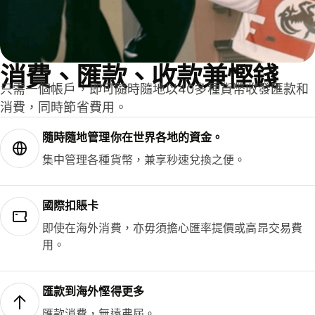
消費、匯款、收款兼慳錢
只需一個帳戶，即可隨時隨地以40多種貨幣收發匯款和
消費，同時節省費用。
隨時隨地管理你在世界各地的資金。
集中管理各種貨幣，兼享秒速兌換之便。
國際扣賬卡
即使在海外消費，亦毋須擔心匯率提價或高昂交易費
用。
匯款到海外慳得更多
匯款消費，無遠弗屆。