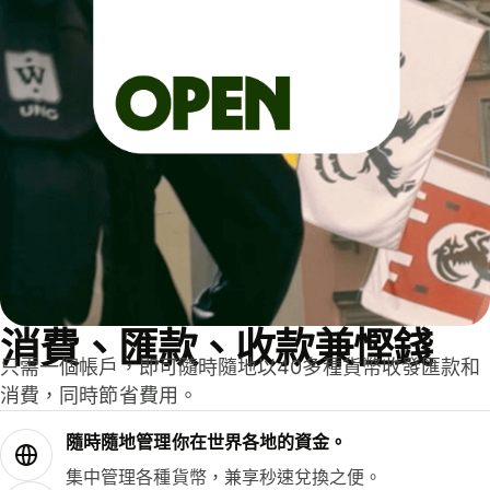
消費、匯款、收款兼慳錢
只需一個帳戶，即可隨時隨地以40多種貨幣收發匯款和
消費，同時節省費用。
隨時隨地管理你在世界各地的資金。
集中管理各種貨幣，兼享秒速兌換之便。