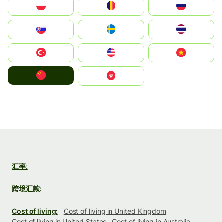
Polska
România
Россия
Slovensko
Ruoŧŧa
ไทย
Türkiye
United States
Vietnam
中国
中國香港特別行政區
汇率:
跨境汇款:
Cost of living:
Cost of living in United Kingdom
Cost of living in United States
Cost of living in Australia