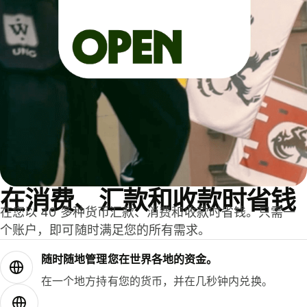
在消费、汇款和收款时省钱
在您以 40 多种货币汇款、消费和收款时省钱。只需一
个账户，即可随时满足您的所有需求。
随时随地管理您在世界各地的资金。
在一个地方持有您的货币，并在几秒钟内兑换。