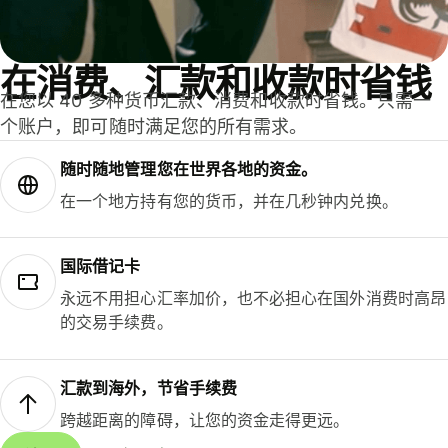
在消费、汇款和收款时省钱
在您以 40 多种货币汇款、消费和收款时省钱。只需一
个账户，即可随时满足您的所有需求。
随时随地管理您在世界各地的资金。
在一个地方持有您的货币，并在几秒钟内兑换。
国际借记卡
永远不用担心汇率加价，也不必担心在国外消费时高昂
的交易手续费。
汇款到海外，节省手续费
跨越距离的障碍，让您的资金走得更远。