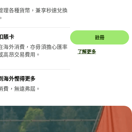
管理各種貨幣，兼享秒速兌換
。
扣賬卡
註冊
在海外消費，亦毋須擔心匯率
了解更多
或高昂交易費用。
到海外慳得更多
消費，無遠弗屆。