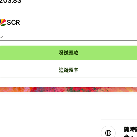
SCR
發送匯款
追蹤匯率
隨時