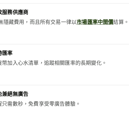
款服務供應商
e絕無隱藏費用，而且所有交易一律以
市場匯率中間價
結算。
時匯率
貨幣加入心水清單，追蹤相關匯率的長期變化。
免兼絕無廣告
程只需數秒，免費享受零廣告體驗。