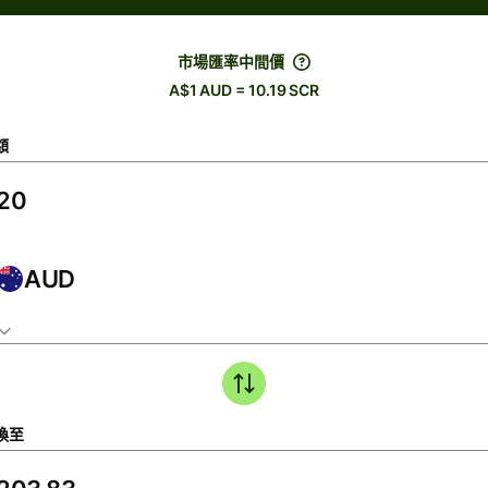
市場匯率中間價
A$1 AUD = 10.19 SCR
額
AUD
換至