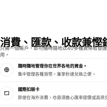
消費、匯款、收款兼慳
只需一個帳戶，即可隨時隨地以40多種貨幣收發
用。
隨時隨地管理你在世界各地的資金。
集中管理各種貨幣，兼享秒速兌換之便。
國際扣賬卡
即使在海外消費，亦毋須擔心匯率提價或高昂