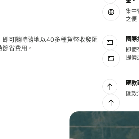
金。
集中
之便
國際
，即可隨時隨地以40多種貨幣收發匯
時節省費用。
即使
提價
匯款
匯款