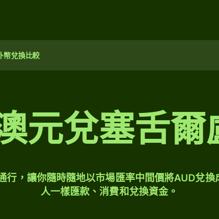
外幣兌換比較
0 澳元兌塞舌爾
球通行，讓你隨時隨地以市場匯率中間價將AUD兌換
人一樣匯款、消費和兌換資金。