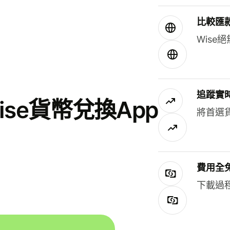
比較匯
Wis
追蹤實
se貨幣兌換App
將首選
費用全
下載過