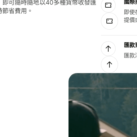
國際
，即可隨時隨地以40多種貨幣收發匯
時節省費用。
即使
提價
匯款
匯款