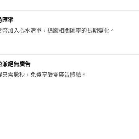
時匯率
貨幣加入心水清單，追蹤相關匯率的長期變化。
免兼絕無廣告
程只需數秒，免費享受零廣告體驗。