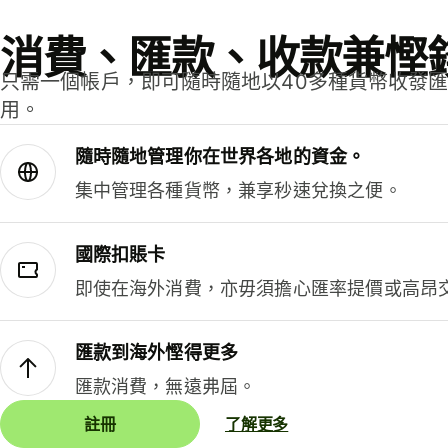
消費、匯款、收款兼慳
只需一個帳戶，即可隨時隨地以40多種貨幣收發
用。
隨時隨地管理你在世界各地的資金。
集中管理各種貨幣，兼享秒速兌換之便。
國際扣賬卡
即使在海外消費，亦毋須擔心匯率提價或高昂
匯款到海外慳得更多
匯款消費，無遠弗屆。
註冊
了解更多