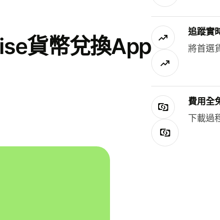
追蹤實
se貨幣兌換App
將首選
費用全
下載過