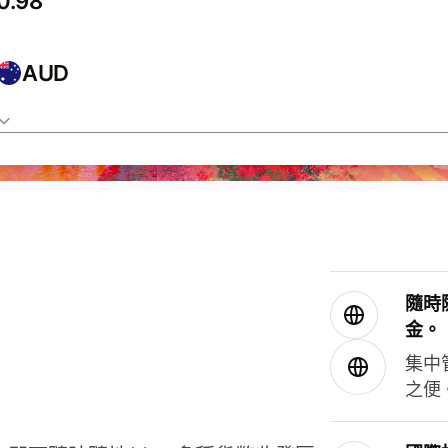
AUD
隨時
金。
集中
之便