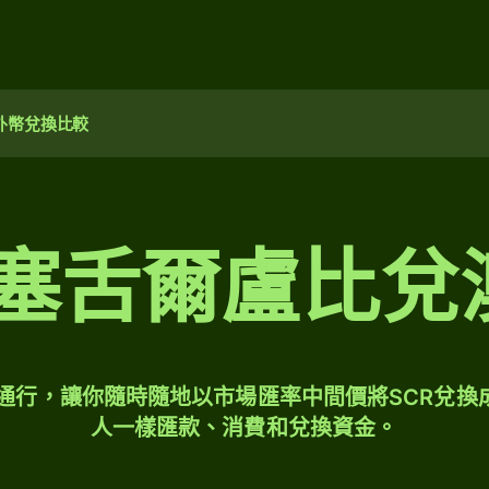
外幣兌換比較
0 塞舌爾盧比兌
球通行，讓你隨時隨地以市場匯率中間價將SCR兌換
人一樣匯款、消費和兌換資金。