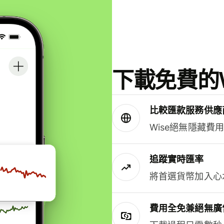
下載免費的W
比較匯款服務供應
Wise絕無隱藏費
追蹤實時匯率
將首選貨幣加入心
費用全免兼絕無廣