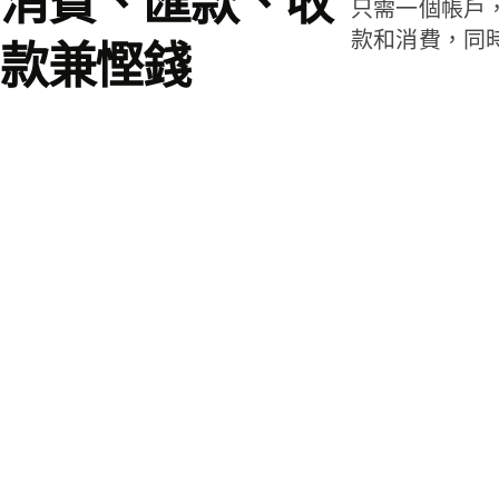
消費、匯款、收
只需一個帳戶
款和消費，同
款兼慳錢