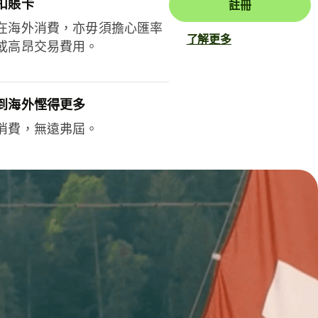
扣賬卡
註冊
在海外消費，亦毋須擔心匯率
了解更多
或高昂交易費用。
到海外慳得更多
消費，無遠弗屆。