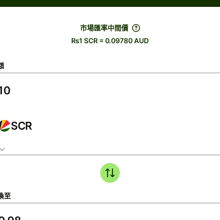
市場匯率中間價
₨1 SCR = 0.09780 AUD
額
SCR
換至