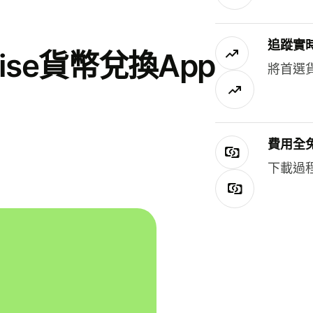
追蹤實
se貨幣兌換App
將首選
費用全
下載過