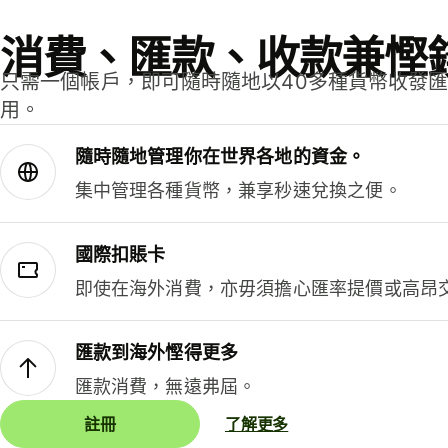
消費、匯款、收款兼慳
只需一個帳戶，即可隨時隨地以40多種貨幣收發
用。
隨時隨地管理你在世界各地的資金。
集中管理各種貨幣，兼享秒速兌換之便。
國際扣賬卡
即使在海外消費，亦毋須擔心匯率提價或高昂
匯款到海外慳得更多
匯款消費，無遠弗屆。
註冊
了解更多