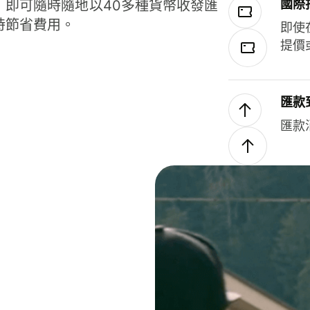
國際
，即可隨時隨地以40多種貨幣收發匯
時節省費用。
即使
提價
匯款
匯款