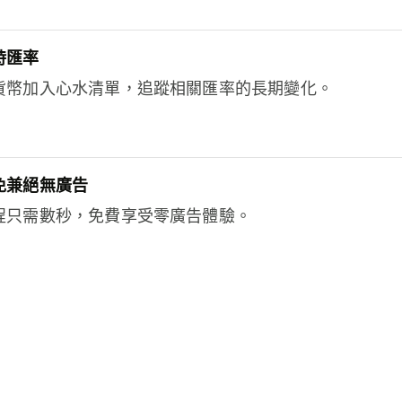
時匯率
貨幣加入心水清單，追蹤相關匯率的長期變化。
免兼絕無廣告
程只需數秒，免費享受零廣告體驗。