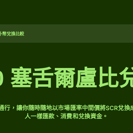
外幣兌換比較
00 塞舌爾盧
球通行，讓你隨時隨地以市場匯率中間價將SCR兌換
人一樣匯款、消費和兌換資金。