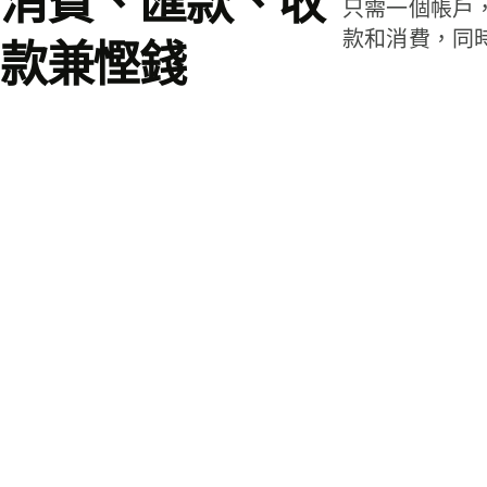
消費、匯款、收
只需一個帳戶
款和消費，同
款兼慳錢