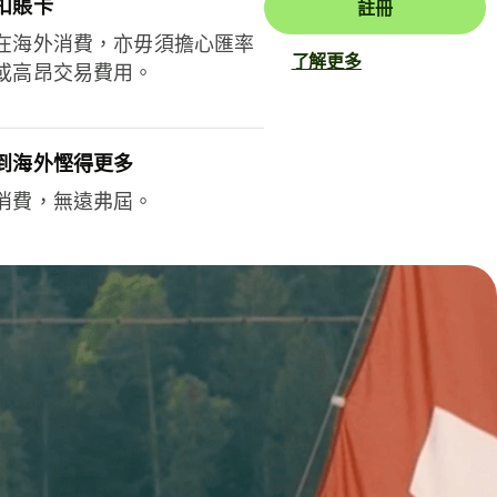
扣賬卡
註冊
在海外消費，亦毋須擔心匯率
了解更多
或高昂交易費用。
到海外慳得更多
消費，無遠弗屆。