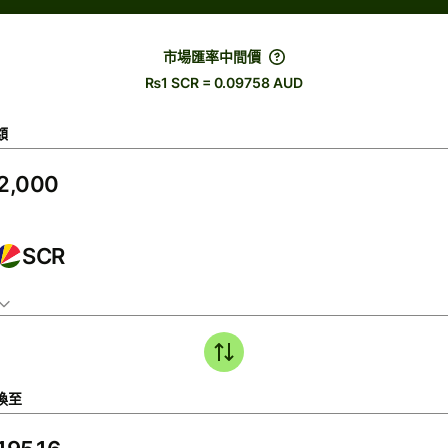
市場匯率中間價
₨1 SCR = 0.09758 AUD
額
SCR
換至