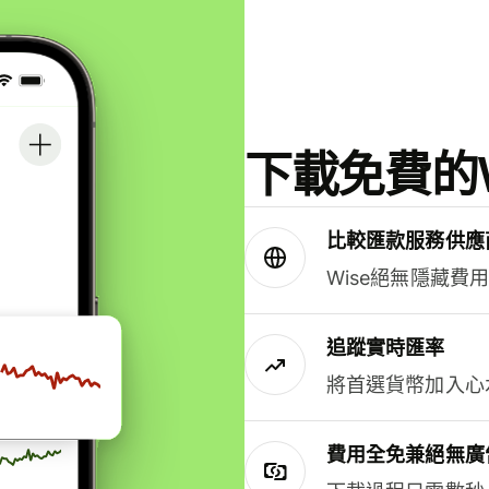
下載免費的W
比較匯款服務供應
Wise絕無隱藏費
追蹤實時匯率
將首選貨幣加入心
費用全免兼絕無廣