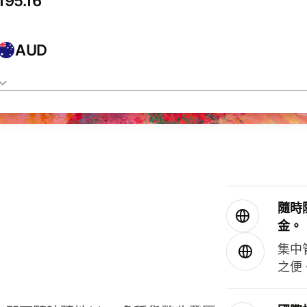
AUD
隨時
金。
集中
之便