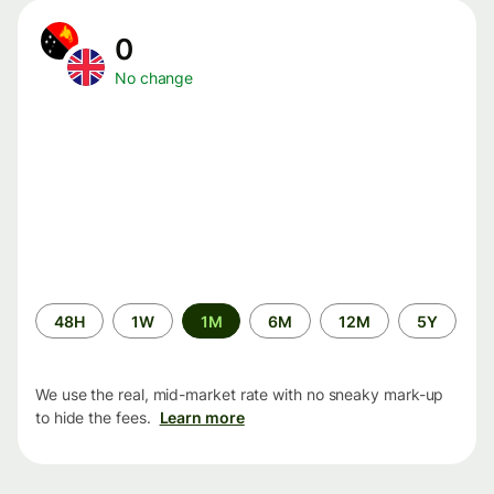
0
No change
Time
48H
1W
1M
6M
12M
5Y
period
We use the real, mid-market rate with no sneaky mark-up
to hide the fees.
Learn more