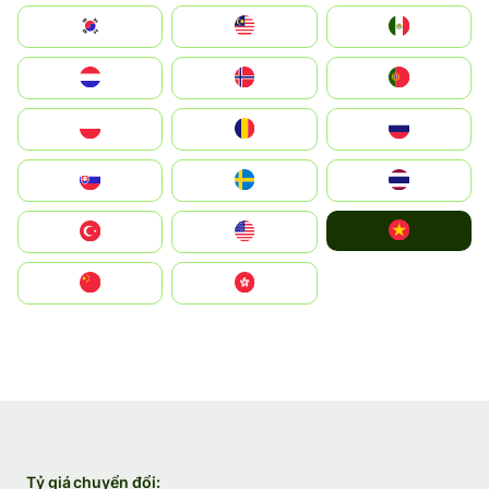
South Korea
Malay
Mexico
Nederland
Norge
Portugal
Polska
România
Россия
Slovensko
Ruoŧŧa
ไทย
Vietnam
Türkiye
United States
中国
中國香港特別行政區
Tỷ giá chuyển đổi: