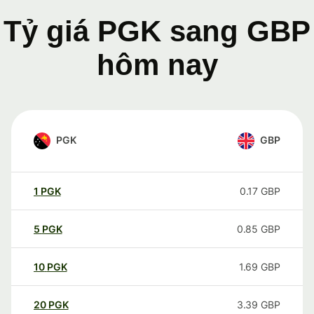
Tỷ giá PGK sang GBP
hôm nay
PGK
GBP
1
PGK
0.17
GBP
5
PGK
0.85
GBP
10
PGK
1.69
GBP
20
PGK
3.39
GBP