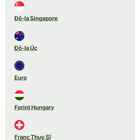
Đô-la Singapore
Đô-la Úc
Euro
Forint Hungary
Franc Thụy Sĩ