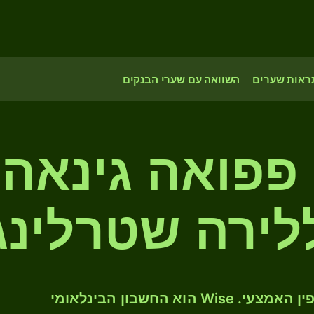
ראות שערים
השוואה עם שערי הבנקים
 פפואה גינאה
לירה שטרלינג
המירו PGK ל- GBP לפי שער החליפין האמצעי. Wise הוא החשבון הבינלאומי