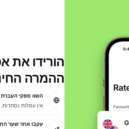
הורידו את א
ההמרה החינמית
השוו ספקי העברת 
אין עמלות נסתרות. עם Wise תמיד תק
עקבו אחר שער החל