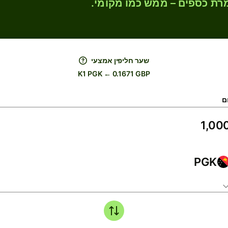
רת כספים – ממש כמו מקומי.
שער חליפין אמצעי
K1 PGK ← 0.1671 GBP
ם
PGK