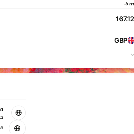
ה ל-
GBP
נה
בע
שמ