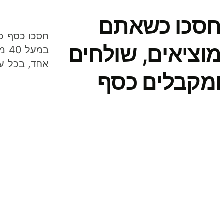
חסכו כשאתם
מוציאים, שולחים
במע
אחד, בכל ע
ומקבלים כסף