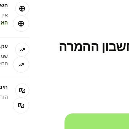
השו
אין עמ
האמ
חשבון ההמרה
עקב
שמר
החלי
חינם
הורי