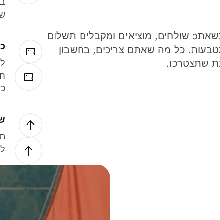
במ
שנ
חסכו כסף כשאתo שולחים, מוציאים ומקבלים תשלום
כר
ל 40 מטבעות. כל מה שאתם צריכים, בחשבון
ת שתצטרכו.
לע
חל
כש
של
תנ
לא