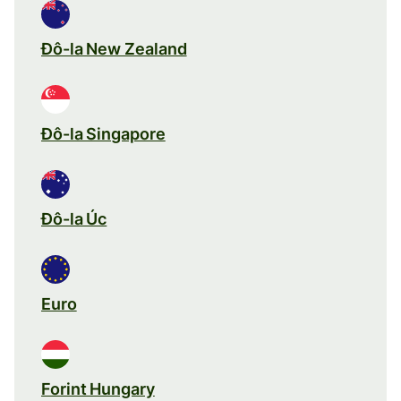
Đô-la New Zealand
Đô-la Singapore
Đô-la Úc
Euro
Forint Hungary