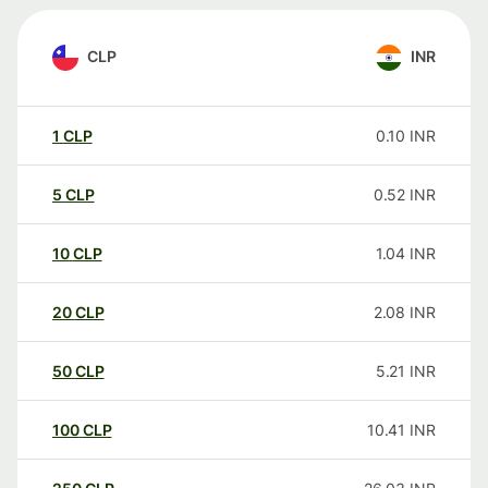
CLP
INR
1
CLP
0.10
INR
5
CLP
0.52
INR
10
CLP
1.04
INR
20
CLP
2.08
INR
50
CLP
5.21
INR
100
CLP
10.41
INR