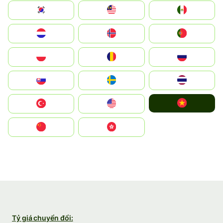
South Korea
Malay
Mexico
Nederland
Norge
Portugal
Polska
România
Россия
Slovensko
Ruoŧŧa
ไทย
Vietnam
Türkiye
United States
中国
中國香港特別行政區
Tỷ giá chuyển đổi: