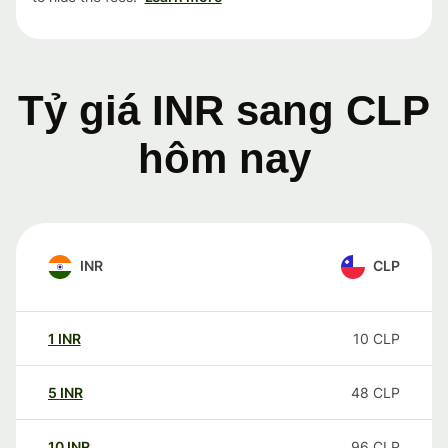
Tỷ giá INR sang CLP
hôm nay
INR
CLP
1
INR
10
CLP
5
INR
48
CLP
10
INR
96
CLP