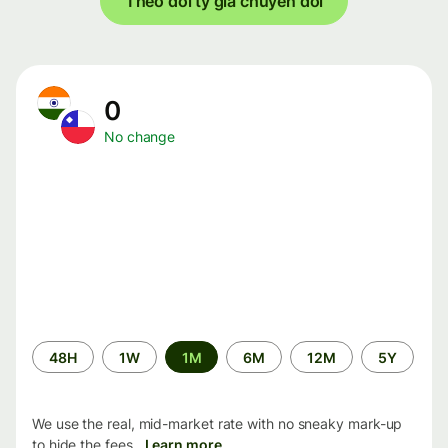
Theo dõi tỷ giá chuyển đổi
0
No change
Time
48H
1W
1M
6M
12M
5Y
period
We use the real, mid-market rate with no sneaky mark-up
to hide the fees.
Learn more