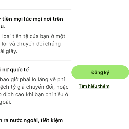
 tiền mọi lúc mọi nơi trên
ầu.
 loại tiền tệ của bạn ở một
n lợi và chuyển đổi chúng
ài giây.
i nợ quốc tế
Đăng ký
ao giờ phải lo lắng về phí
Tìm hiểu thêm
ệch tỷ giá chuyển đổi, hoặc
o dịch cao khi bạn chi tiêu ở
goài.
n ra nước ngoài, tiết kiệm