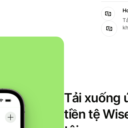
Ho
Tả
kh
Tải xuống 
tiền tệ Wi