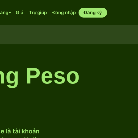
năng
Giá
Trợ giúp
Đăng nhập
Đăng ký
ng Peso
 là tài khoản