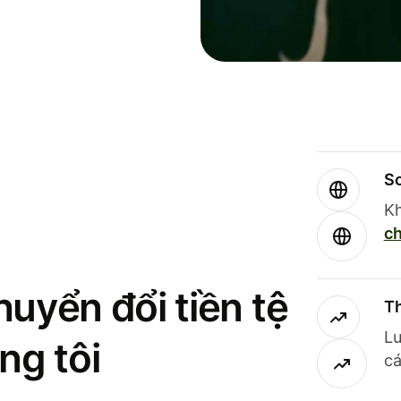
So
Kh
ch
uyển đổi tiền tệ
Th
Lư
ng tôi
cá