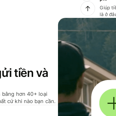
Giúp ti
là ở đâ
gửi tiền và
ền bằng hơn 40+ loại
bất cứ khi nào bạn cần.