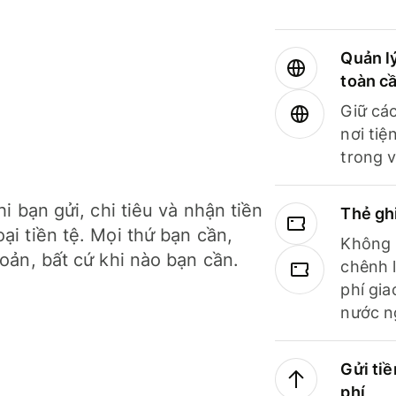
Quản lý
toàn c
Giữ các
nơi tiệ
trong v
hi bạn gửi, chi tiêu và nhận tiền
Thẻ gh
ại tiền tệ. Mọi thứ bạn cần,
Không b
hoản, bất cứ khi nào bạn cần.
chênh l
phí gia
nước n
Gửi tiề
phí