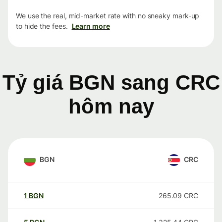
We use the real, mid-market rate with no sneaky mark-up
to hide the fees.
Learn more
Tỷ giá BGN sang CRC
hôm nay
BGN
CRC
1
BGN
265.09
CRC