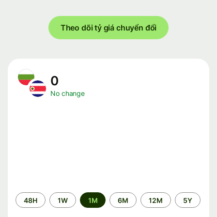
Theo dõi tỷ giá chuyển đổi
0
No change
Time
48H
1W
1M
6M
12M
5Y
period