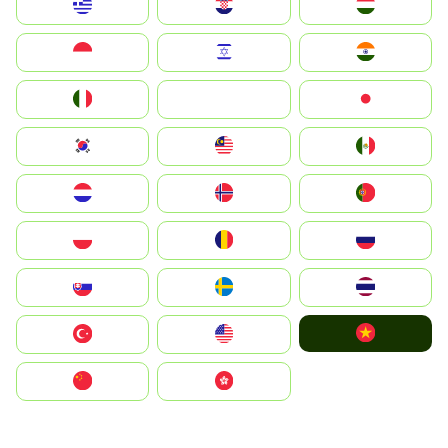
Greece
Hrvatska
Magyarország
Indonesia
Israel
India
Italia
JA
Japan
South Korea
Malay
Mexico
Nederland
Norge
Portugal
Polska
România
Россия
Slovensko
Ruoŧŧa
ไทย
Vietnam
Türkiye
United States
中国
中國香港特別行政區