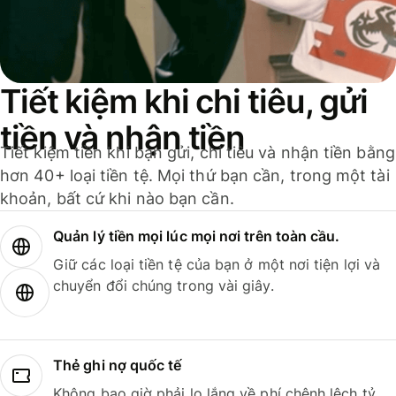
Tiết kiệm khi chi tiêu, gửi
tiền và nhận tiền
Tiết kiệm tiền khi bạn gửi, chi tiêu và nhận tiền bằng
hơn 40+ loại tiền tệ. Mọi thứ bạn cần, trong một tài
khoản, bất cứ khi nào bạn cần.
Quản lý tiền mọi lúc mọi nơi trên toàn cầu.
Giữ các loại tiền tệ của bạn ở một nơi tiện lợi và
chuyển đổi chúng trong vài giây.
Thẻ ghi nợ quốc tế
Không bao giờ phải lo lắng về phí chênh lệch tỷ