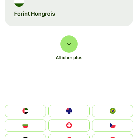
Forint Hongrois
Afficher plus
الإمارات العربية المتحدة
Australia
Brazil
България
Switzerland
Czechia