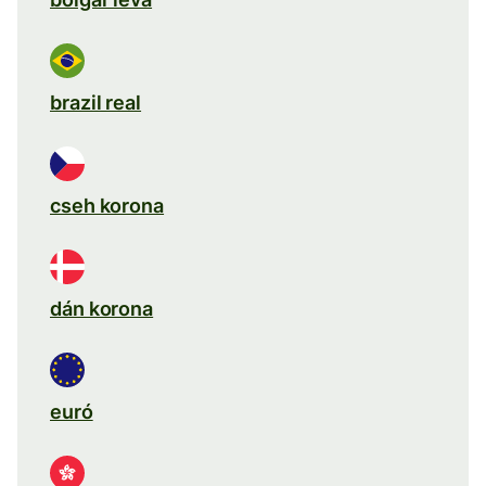
brazil real
cseh korona
dán korona
euró