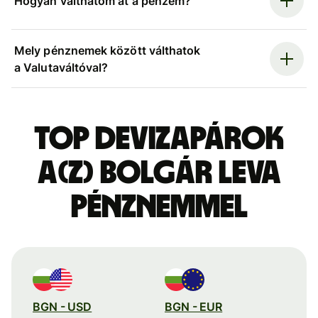
Hogyan válthatom át a pénzem?
Mely pénznemek között válthatok
a Valutaváltóval?
Top devizapárok
a(z) bolgár leva
pénznemmel
BGN - USD
BGN - EUR