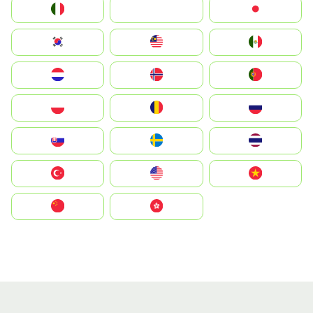
Italia
JA
Japan
South Korea
Malay
Mexico
Nederland
Norge
Portugal
Polska
România
Россия
Slovensko
Ruoŧŧa
ไทย
Türkiye
United States
Vietnam
中国
中國香港特別行政區