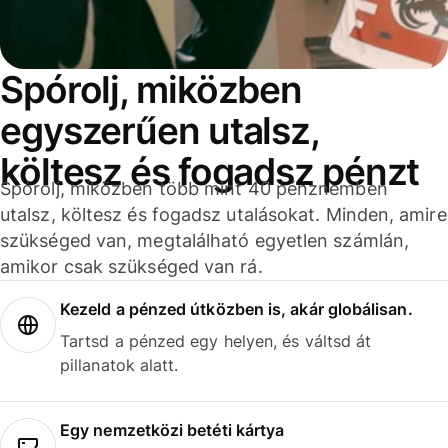
Spórolj, miközben
egyszerűen utalsz,
költesz és fogadsz pénzt
Spórolj, miközben több mint 40 pénznemben
utalsz, költesz és fogadsz utalásokat. Minden, amire
szükséged van, megtalálható egyetlen számlán,
amikor csak szükséged van rá.
Kezeld a pénzed útközben is, akár globálisan.
Tartsd a pénzed egy helyen, és váltsd át
pillanatok alatt.
Egy nemzetközi betéti kártya