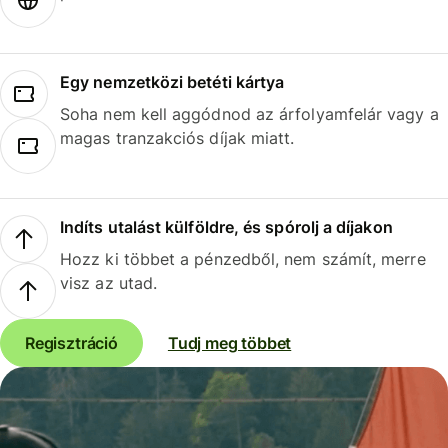
Egy nemzetközi betéti kártya
Soha nem kell aggódnod az árfolyamfelár vagy a
magas tranzakciós díjak miatt.
Indíts utalást külföldre, és spórolj a díjakon
Hozz ki többet a pénzedből, nem számít, merre
visz az utad.
Regisztráció
Tudj meg többet