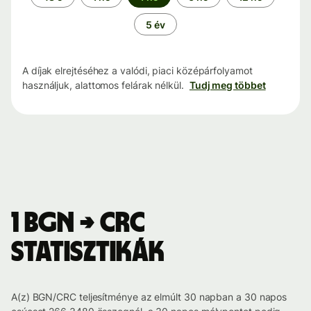
5 év
A díjak elrejtéséhez a valódi, piaci középárfolyamot
használjuk, alattomos felárak nélkül.
Tudj meg többet
1 BGN → CRC
statisztikák
A(z) BGN/CRC teljesítménye az elmúlt 30 napban a 30 napos