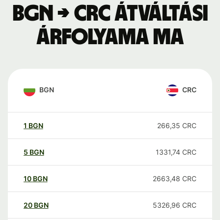
BGN → CRC átváltási
árfolyama ma
BGN
CRC
1
BGN
266,35
CRC
5
BGN
1331,74
CRC
10
BGN
2663,48
CRC
20
BGN
5326,96
CRC