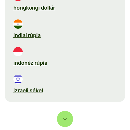
hongkongi dollár
indiai rúpia
indonéz rúpia
izraeli sékel