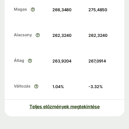
Magas
266,3480
275,4850
Alacsony
262,3240
262,3240
Átlag
263,9204
267,0914
Változás
1.04
%
-3.32
%
Teljes előzmények megtekintése