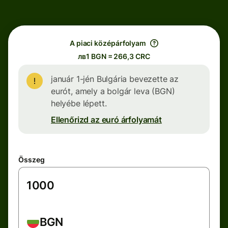
A piaci középárfolyam
лв1 BGN = 266,3 CRC
január 1-jén Bulgária bevezette az
eurót, amely a bolgár leva (BGN)
helyébe lépett.
Ellenőrizd az euró árfolyamát
Összeg
BGN