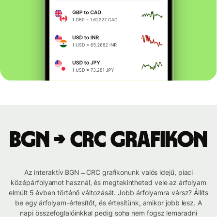
BGN → CRC grafikon
Az interaktív BGN→CRC grafikonunk valós idejű, piaci
középárfolyamot használ, és megtekintheted vele az árfolyam
elmúlt 5 évben történő változását. Jobb árfolyamra vársz? Állíts
be egy árfolyam-értesítőt, és értesítünk, amikor jobb lesz. A
napi összefoglalóinkkal pedig soha nem fogsz lemaradni