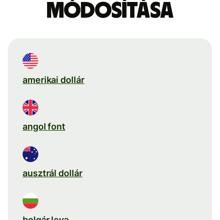
módosítása
amerikai dollár
angol font
ausztrál dollár
bolgár leva