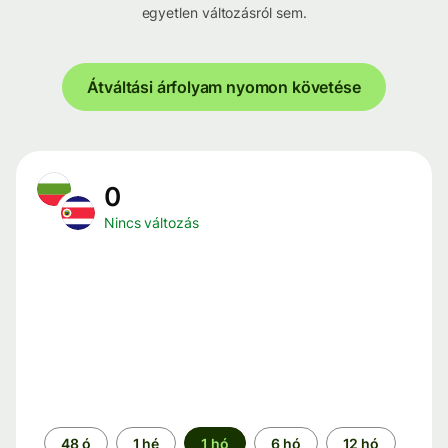
egyetlen változásról sem.
Átváltási árfolyam nyomon követése
0
Nincs változás
Időszak
48 ó
1 hé
1 hó
6 hó
12 hó