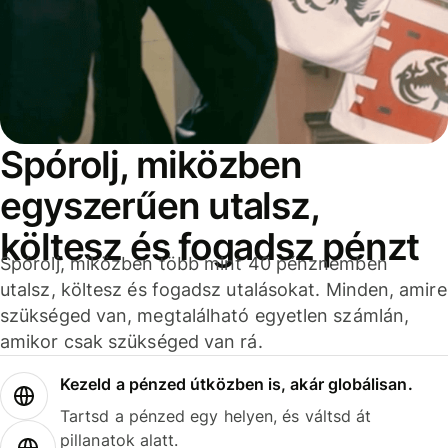
Spórolj, miközben
egyszerűen utalsz,
költesz és fogadsz pénzt
Spórolj, miközben több mint 40 pénznemben
utalsz, költesz és fogadsz utalásokat. Minden, amire
szükséged van, megtalálható egyetlen számlán,
amikor csak szükséged van rá.
Kezeld a pénzed útközben is, akár globálisan.
Tartsd a pénzed egy helyen, és váltsd át
pillanatok alatt.