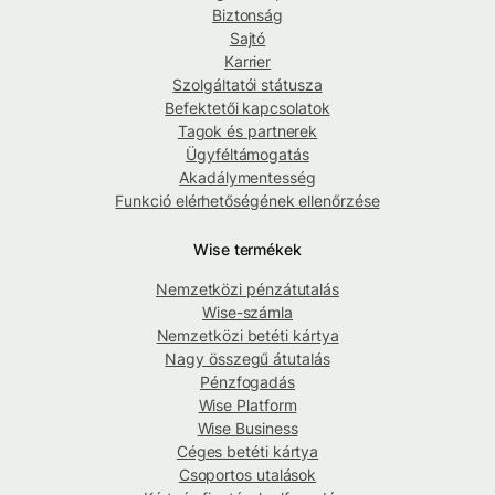
Biztonság
Sajtó
Karrier
Szolgáltatói státusza
Befektetői kapcsolatok
Tagok és partnerek
Ügyféltámogatás
Akadálymentesség
Funkció elérhetőségének ellenőrzése
Wise termékek
Nemzetközi pénzátutalás
Wise-számla
Nemzetközi betéti kártya
Nagy összegű átutalás
Pénzfogadás
Wise Platform
Wise Business
Céges betéti kártya
Csoportos utalások