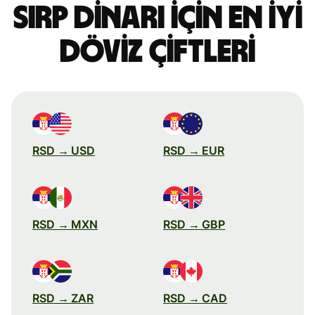
Sırp dinarı için en iyi
döviz çiftleri
RSD → USD
RSD → EUR
RSD → MXN
RSD → GBP
RSD → ZAR
RSD → CAD