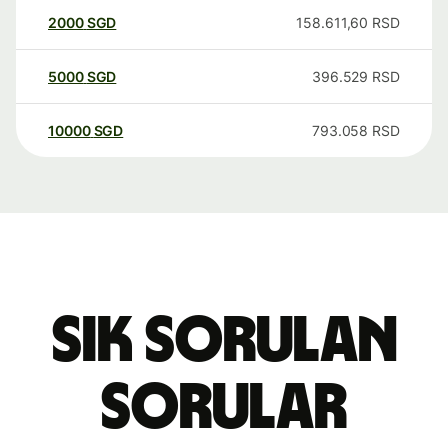
2000
SGD
158.611,60
RSD
5000
SGD
396.529
RSD
10000
SGD
793.058
RSD
Sık sorulan
sorular