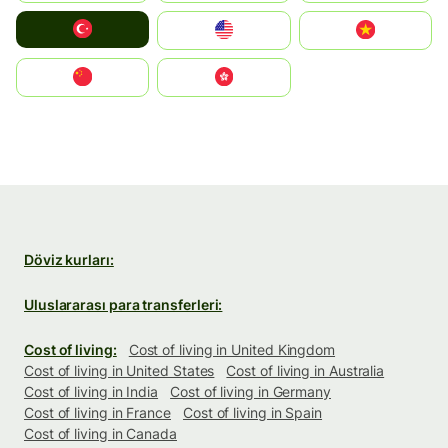
Türkiye
United States
Vietnam
中国
中國香港特別行政區
Döviz kurları:
Uluslararası para transferleri:
Cost of living:
Cost of living in United Kingdom
Cost of living in United States
Cost of living in Australia
Cost of living in India
Cost of living in Germany
Cost of living in France
Cost of living in Spain
Cost of living in Canada