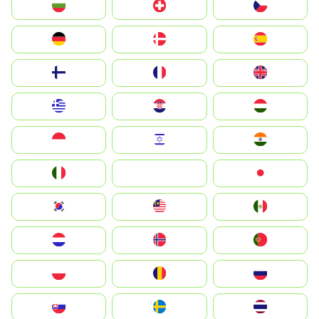
България
Switzerland
Czechia
Deutschland
Denmark
España
Suomi
France
United Kingdom
Greece
Hrvatska
Magyarország
Indonesia
Israel
India
Italia
JA
Japan
South Korea
Malay
Mexico
Nederland
Norge
Portugal
Polska
România
Россия
Slovensko
Ruoŧŧa
ไทย