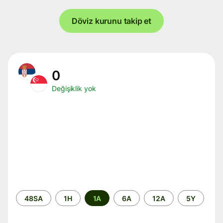
Döviz kurunu takip et
0
Değişiklik yok
Zaman
48SA
1H
1A
6A
12A
5Y
aralığı