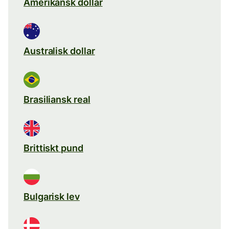
Amerikansk dollar
Australisk dollar
Brasiliansk real
Brittiskt pund
Bulgarisk lev