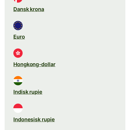
Dansk krona
Euro
Hongkong-dollar
Indisk rupie
Indonesisk rupie