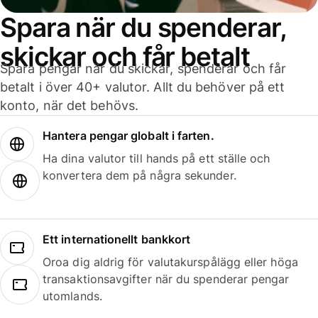
Spara när du spenderar,
skickar och får betalt
Spara pengar när du skickar, spenderar och får
betalt i över 40+ valutor. Allt du behöver på ett
konto, när det behövs.
Hantera pengar globalt i farten.
Ha dina valutor till hands på ett ställe och
konvertera dem på några sekunder.
Ett internationellt bankkort
Oroa dig aldrig för valutakurspålägg eller höga
transaktionsavgifter när du spenderar pengar
utomlands.