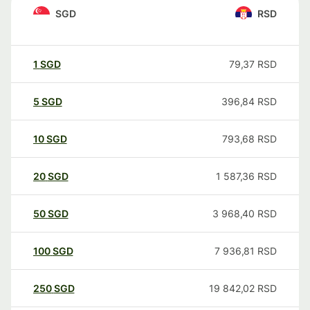
SGD
RSD
1
SGD
79,37
RSD
5
SGD
396,84
RSD
10
SGD
793,68
RSD
20
SGD
1 587,36
RSD
50
SGD
3 968,40
RSD
100
SGD
7 936,81
RSD
250
SGD
19 842,02
RSD