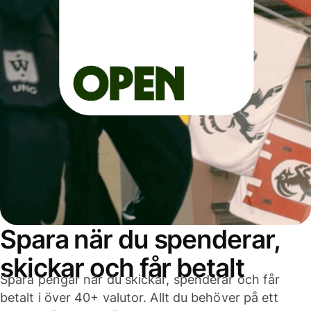
Spara när du spenderar,
skickar och får betalt
Spara pengar när du skickar, spenderar och får
betalt i över 40+ valutor. Allt du behöver på ett