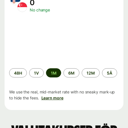
0
No change
Time
48H
1V
1M
6M
12M
5Å
period
We use the real, mid-market rate with no sneaky mark-up
to hide the fees.
Learn more