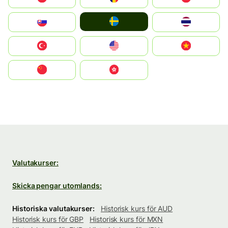
Ruoŧŧa
Slovensko
ไทย
Türkiye
United States
Vietnam
中国
中國香港特別行政區
Valutakurser:
Skicka pengar utomlands:
Historiska valutakurser:
Historisk kurs för AUD
Historisk kurs för GBP
Historisk kurs för MXN