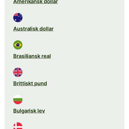
Amerikansk dollar
Australisk dollar
Brasiliansk real
Brittiskt pund
Bulgarisk lev