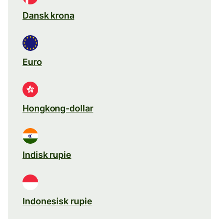
Dansk krona
Euro
Hongkong-dollar
Indisk rupie
Indonesisk rupie