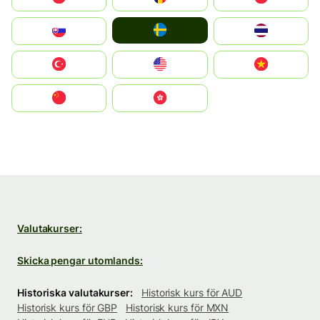
Ruoŧŧa
Slovensko
ไทย
Türkiye
United States
Vietnam
中国
中國香港特別行政區
Valutakurser:
Skicka pengar utomlands:
Historiska valutakurser:
Historisk kurs för AUD
Historisk kurs för GBP
Historisk kurs för MXN