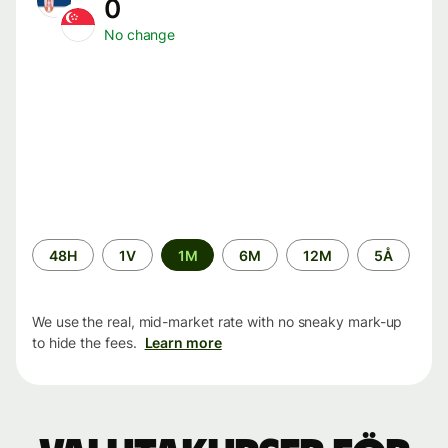
0
No change
Time
48H
1V
1M
6M
12M
5Å
period
We use the real, mid-market rate with no sneaky mark-up
to hide the fees.
Learn more