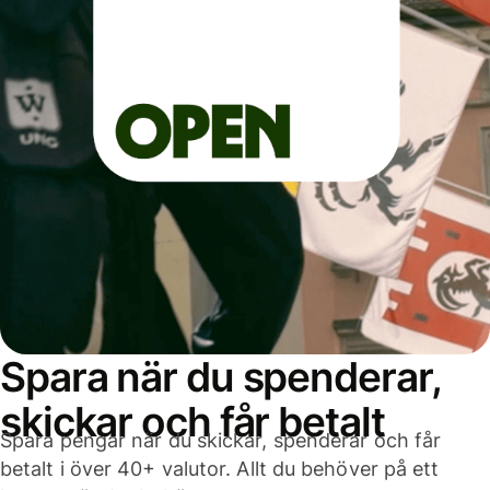
Spara när du spenderar,
skickar och får betalt
Spara pengar när du skickar, spenderar och får
betalt i över 40+ valutor. Allt du behöver på ett