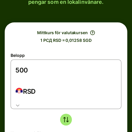
pengar som en lokalinvånare.
Mittkurs för valutakursen
1 РСД RSD = 0,01258 SGD
Belopp
RSD