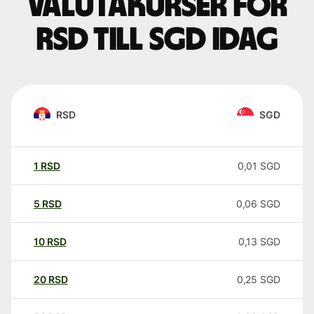
Valutakurser för
RSD till SGD idag
RSD
SGD
1
RSD
0,01
SGD
5
RSD
0,06
SGD
10
RSD
0,13
SGD
20
RSD
0,25
SGD