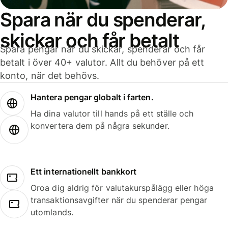
Spara när du spenderar,
skickar och får betalt
Spara pengar när du skickar, spenderar och får
betalt i över 40+ valutor. Allt du behöver på ett
konto, när det behövs.
Hantera pengar globalt i farten.
Ha dina valutor till hands på ett ställe och
konvertera dem på några sekunder.
Ett internationellt bankkort
Oroa dig aldrig för valutakurspålägg eller höga
transaktionsavgifter när du spenderar pengar
utomlands.