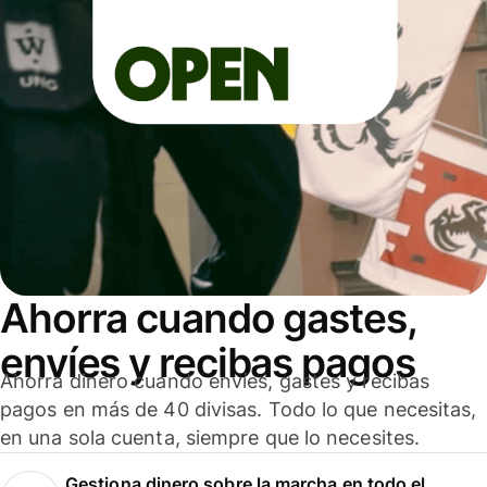
Ahorra cuando gastes,
envíes y recibas pagos
Ahorra dinero cuando envíes, gastes y recibas
pagos en más de 40 divisas. Todo lo que necesitas,
en una sola cuenta, siempre que lo necesites.
Gestiona dinero sobre la marcha en todo el