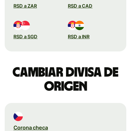
RSD a ZAR
RSD a CAD
RSD a SGD
RSD a INR
Cambiar divisa de
origen
Corona checa