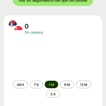
Haz un seguimiento del tipo de cambio
0
Sin cambios
Periodo
48 H
7 D
1 M
6 M
12 M
de
tiempo
5 A