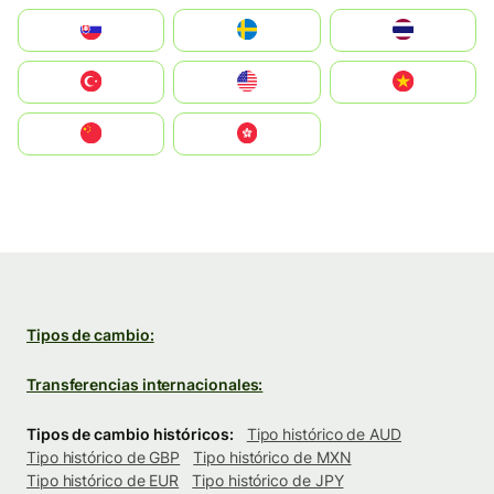
Slovensko
Ruoŧŧa
ไทย
Türkiye
United States
Vietnam
中国
中國香港特別行政區
Tipos de cambio:
Transferencias internacionales:
Tipos de cambio históricos:
Tipo histórico de AUD
Tipo histórico de GBP
Tipo histórico de MXN
Tipo histórico de EUR
Tipo histórico de JPY