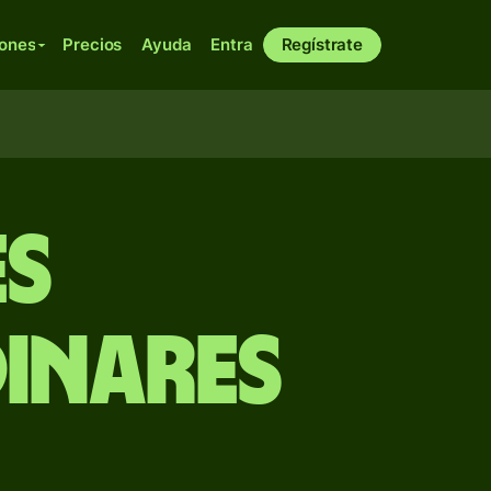
iones
Precios
Ayuda
Entra
Regístrate
es
dinares