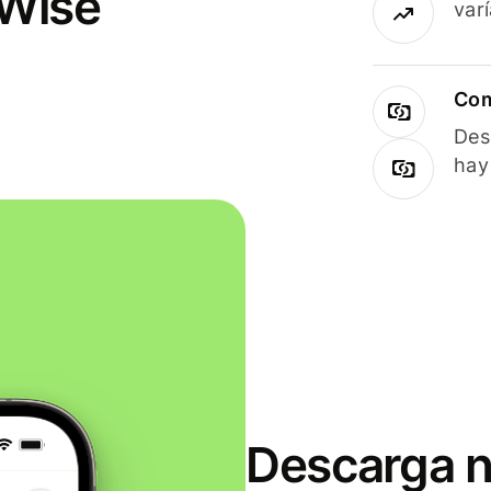
 Wise
var
Com
Des
hay
Descarga n