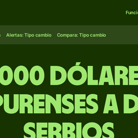
Func
s
Alertas: Tipo cambio
Compara: Tipo cambio
,000 dólar
urenses a 
serbios