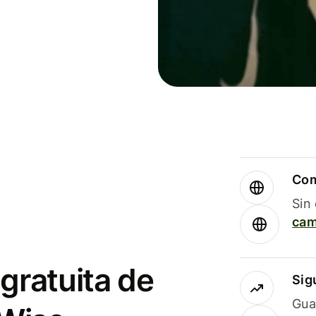
Com
Sin
cam
gratuita de
Sig
Gua