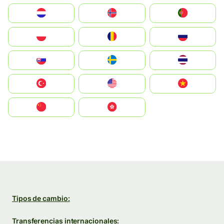
Nederland
Norge
Portugal
Polska
România
Россия
Slovensko
Ruoŧŧa
ไทย
Türkiye
United States
Vietnam
中国
中國香港特別行政區
Tipos de cambio:
Transferencias internacionales: