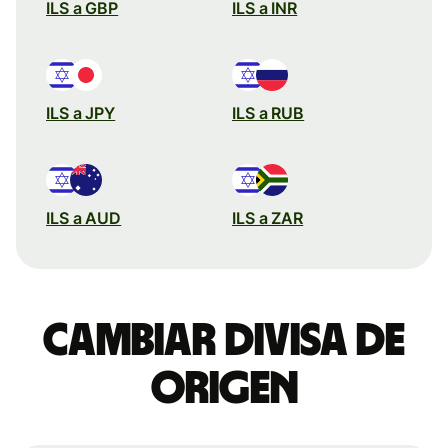
ILS a GBP
ILS a INR
ILS a JPY
ILS a RUB
ILS a AUD
ILS a ZAR
Cambiar divisa de
origen