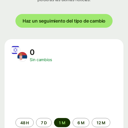
Haz un seguimiento del tipo de cambio
0
Sin cambios
Periodo
48 H
7 D
1 M
6 M
12 M
de