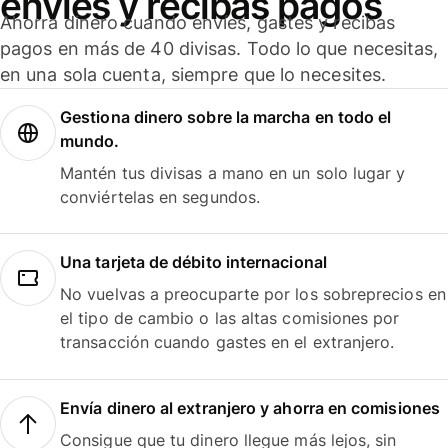
envíes y recibas pagos
Ahorra dinero cuando envíes, gastes y recibas
pagos en más de 40 divisas. Todo lo que necesitas,
en una sola cuenta, siempre que lo necesites.
Gestiona dinero sobre la marcha en todo el
mundo.
Mantén tus divisas a mano en un solo lugar y
conviértelas en segundos.
Una tarjeta de débito internacional
No vuelvas a preocuparte por los sobreprecios en
el tipo de cambio o las altas comisiones por
transacción cuando gastes en el extranjero.
Envía dinero al extranjero y ahorra en comisiones
Consigue que tu dinero llegue más lejos, sin