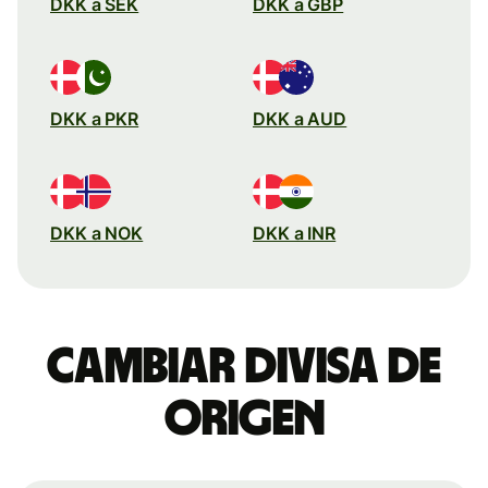
DKK a SEK
DKK a GBP
DKK a PKR
DKK a AUD
DKK a NOK
DKK a INR
Cambiar divisa de
origen