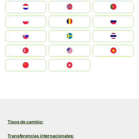
Nederland
Norge
Portugal
Polska
România
Россия
Slovensko
Ruoŧŧa
ไทย
Türkiye
United States
Vietnam
中国
中國香港特別行政區
Tipos de cambio:
Transferencias internacionales: