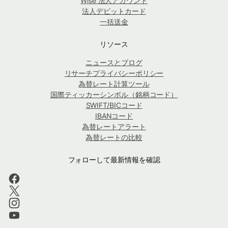
Wise 法人アカウント
法人デビットカード
一括送金
リソース
ニュースとブログ
リサーチプライバシーポリシー
為替レート計算ツール
国際ティッカーシンボル（銘柄コード）
SWIFT/BICコード
IBANコード
為替レートアラート
為替レートの比較
フォローして最新情報を確認