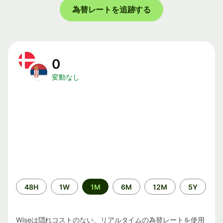
為替レートを追跡する
0
変動なし
期
48H
1W
1M
6M
12M
5Y
間
Wiseは隠れコストのない、リアルタイムの為替レートを使用