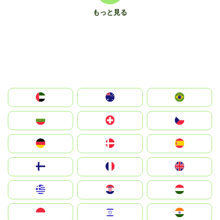
もっと見る
الإمارات العربية المتحدة
Australia
Brazil
България
Switzerland
Czechia
Deutschland
Denmark
España
Suomi
France
United Kingdom
Greece
Hrvatska
Magyarország
Indonesia
Israel
India