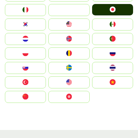
Japan
Italia
JA
South Korea
Malay
Mexico
Nederland
Norge
Portugal
Polska
România
Россия
Slovensko
Ruoŧŧa
ไทย
Türkiye
United States
Vietnam
中国
中國香港特別行政區