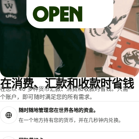
在消费、汇款和收款时省钱
在您以 40 多种货币汇款、消费和收款时省钱。只需一
个账户，即可随时满足您的所有需求。
随时随地管理您在世界各地的资金。
在一个地方持有您的货币，并在几秒钟内兑换。