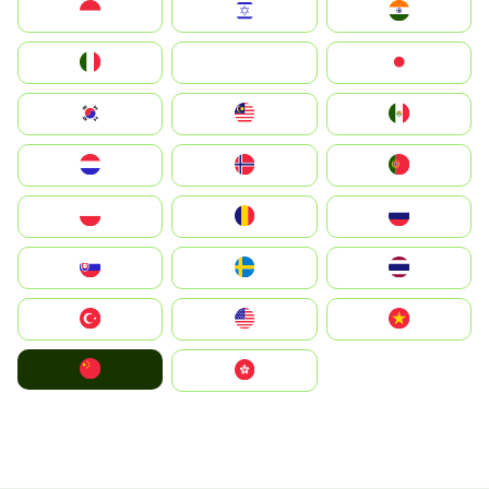
Indonesia
Israel
India
Italia
JA
Japan
South Korea
Malay
Mexico
Nederland
Norge
Portugal
Polska
România
Россия
Slovensko
Ruoŧŧa
ไทย
Türkiye
United States
Vietnam
中国
中國香港特別行政區