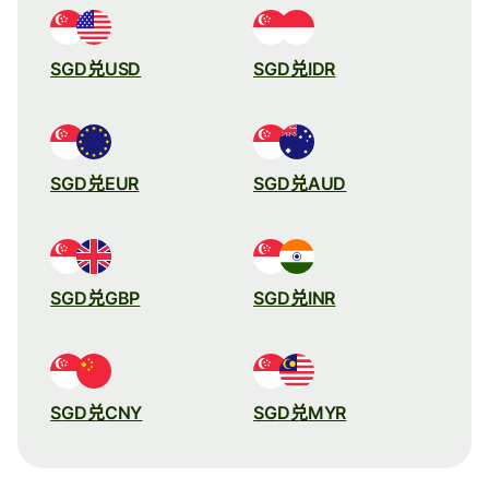
SGD兑USD
SGD兑IDR
SGD兑EUR
SGD兑AUD
SGD兑GBP
SGD兑INR
SGD兑CNY
SGD兑MYR