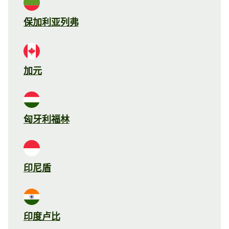
保加利亚列弗
加元
匈牙利福林
印尼盾
印度卢比