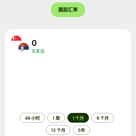
跟踪汇率
0
无变动
时
48 小时
1 周
1 个月
6 个月
间
段
12 个月
5年