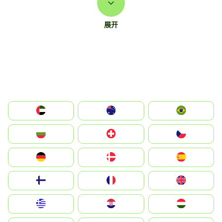
展开
الإمارات العربية المتحدة
Australia
Brazil
България
Switzerland
Czechia
Deutschland
Denmark
España
Suomi
France
United Kingdom
Greece
Hrvatska
Magyarország