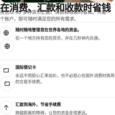
在消费、汇款和收款时省钱
在您以 40 多种货币汇款、消费和收款时省钱。只需一
个账户，即可随时满足您的所有需求。
随时随地管理您在世界各地的资金。
在一个地方持有您的货币，并在几秒钟内兑换。
国际借记卡
永远不用担心汇率加价，也不必担心在国外消费时高昂
的交易手续费。
汇款到海外，节省手续费
跨越距离的障碍，让您的资金走得更远。