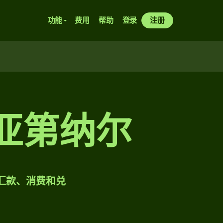
功能
费用
帮助
登录
注册
维亚第纳尔
样汇款、消费和兑