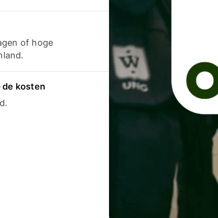
agen of hoge
nland.
p de kosten
d.