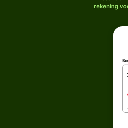
rekening voo
Be