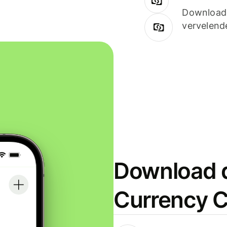
Downloade
vervelend
Download d
Currency C