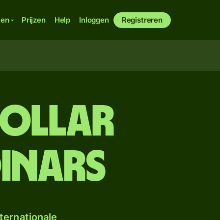
ken
Prijzen
Help
Inloggen
Registreren
dollar
dinars
ternationale