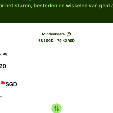
r het sturen, besteden en wisselen van geld a
Middenkoers
S$ 1 SGD = 79,42 RSD
drag
SGD