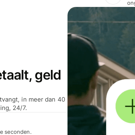
on
aalt, geld
ntvangt, in meer dan 40
ing, 24/7.
ele seconden.