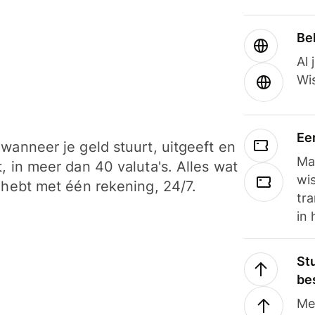
Be
Al 
Wi
Ee
wanneer je geld stuurt, uitgeeft en
Ma
, in meer dan 40 valuta's. Alles wat
wi
 hebt met één rekening, 24/7.
tra
in 
Stu
be
Me