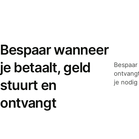
Bespaar wanneer
je betaalt, geld
Bespaar 
ontvangt
stuurt en
je nodig
ontvangt