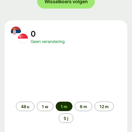
Wisselkoers volgen
0
Geen verandering
Periode
48 u
1 w
1 m
6 m
12 m
5 j