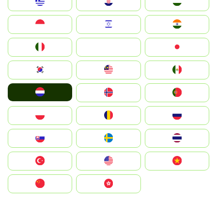
Greece
Hrvatska
Magyarország
Indonesia
Israel
India
Italia
JA
Japan
South Korea
Malay
Mexico
Nederland
Norge
Portugal
Polska
România
Россия
Slovensko
Ruoŧŧa
ไทย
Türkiye
United States
Vietnam
中国
中國香港特別行政區