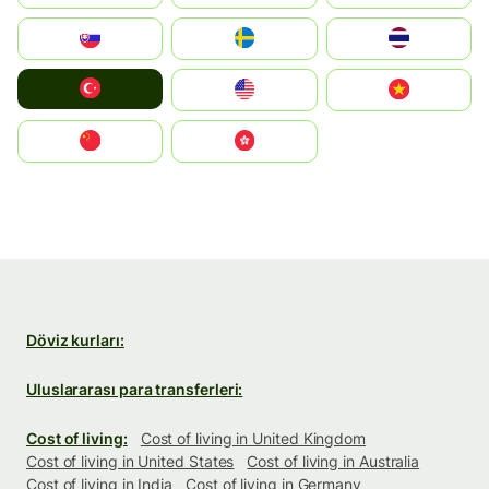
Slovensko
Ruoŧŧa
ไทย
Türkiye
United States
Vietnam
中国
中國香港特別行政區
Döviz kurları:
Uluslararası para transferleri:
Cost of living:
Cost of living in United Kingdom
Cost of living in United States
Cost of living in Australia
Cost of living in India
Cost of living in Germany