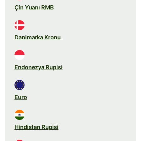
Çin Yuanı RMB
Danimarka Kronu
Endonezya Rupisi
Euro
Hindistan Rupisi