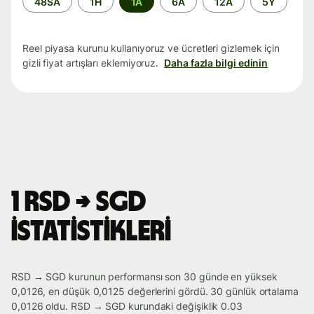
48SA
1H
1A
6A
12A
5Y
aralığı
Reel piyasa kurunu kullanıyoruz ve ücretleri gizlemek için
gizli fiyat artışları eklemiyoruz.
Daha fazla bilgi edinin
1 RSD → SGD
istatistikleri
RSD → SGD kurunun performansı son 30 günde en yüksek
0,0126, en düşük 0,0125 değerlerini gördü. 30 günlük ortalama
0,0126 oldu. RSD → SGD kurundaki değişiklik 0.03