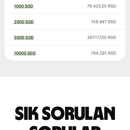
1000
SGD
79.423,50
RSD
2000
SGD
158.847
RSD
5000
SGD
397.117,50
RSD
10000
SGD
794.235
RSD
Sık sorulan