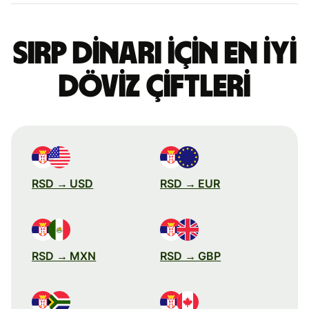
Sırp dinarı için en iyi
döviz çiftleri
RSD → USD
RSD → EUR
RSD → MXN
RSD → GBP