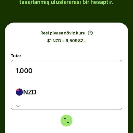
tasarlanmış uluslararası bir hesaptır.
Reel piyasa döviz kuru
$1 NZD = 9,509 SZL
Tutar
NZD