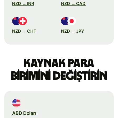
NZD → INR
NZD → CAD
NZD → CHF
NZD → JPY
Kaynak para
birimini değiştirin
ABD Doları