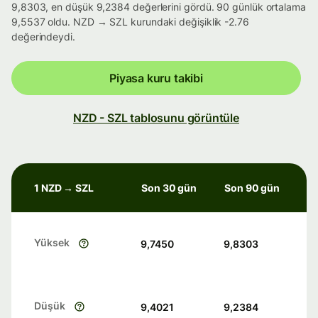
9,8303, en düşük 9,2384 değerlerini gördü. 90 günlük ortalama
9,5537 oldu. NZD → SZL kurundaki değişiklik -2.76
değerindeydi.
Piyasa kuru takibi
NZD - SZL tablosunu görüntüle
1 NZD → SZL
Son 30 gün
Son 90 gün
Yüksek
9,7450
9,8303
Düşük
9,4021
9,2384