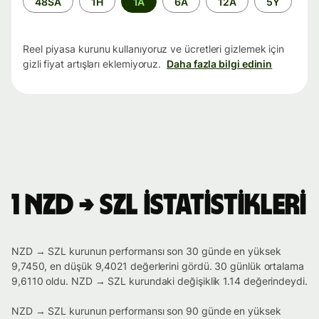
48SA
1H
1A
6A
12A
5Y
aralığı
Reel piyasa kurunu kullanıyoruz ve ücretleri gizlemek için
gizli fiyat artışları eklemiyoruz.
Daha fazla bilgi edinin
1 NZD → SZL istatistikleri
NZD → SZL kurunun performansı son 30 günde en yüksek
9,7450, en düşük 9,4021 değerlerini gördü. 30 günlük ortalama
9,6110 oldu. NZD → SZL kurundaki değişiklik 1.14 değerindeydi.
NZD → SZL kurunun performansı son 90 günde en yüksek