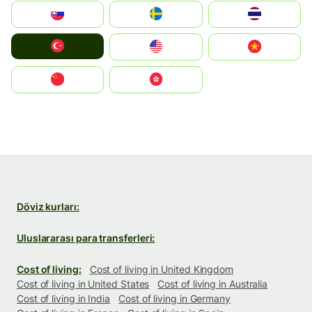
Slovensko
Ruoŧŧa
ไทย
Türkiye
United States
Vietnam
中国
中國香港特別行政區
Döviz kurları:
Uluslararası para transferleri:
Cost of living:
Cost of living in United Kingdom
Cost of living in United States
Cost of living in Australia
Cost of living in India
Cost of living in Germany