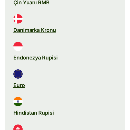
Çin Yuanı RMB
Danimarka Kronu
Endonezya Rupisi
Euro
Hindistan Rupisi