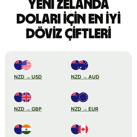
Yeni Zelanda
doları için en iyi
döviz çiftleri
NZD → USD
NZD → AUD
NZD → GBP
NZD → EUR