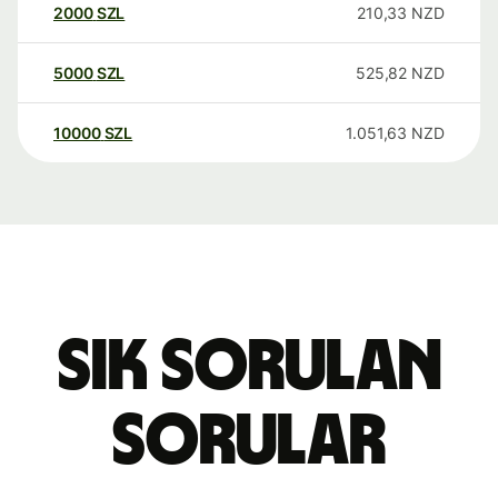
2000
SZL
210,33
NZD
5000
SZL
525,82
NZD
10000
SZL
1.051,63
NZD
Sık sorulan
sorular