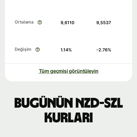
Ortalama
9,6110
9,5537
Değişim
1.14
%
-2.76
%
Tüm geçmişi görüntüleyin
Bugünün NZD-SZL
kurları